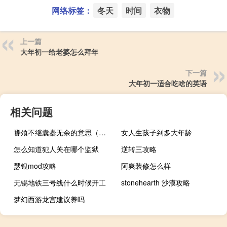
网络标签：
冬天
时间
衣物
上一篇
大年初一给老婆怎么拜年
下一篇
大年初一适合吃啥的英语
相关问题
饔飧不继囊橐无余的意思（饔飧不继）
女人生孩子到多大年龄
怎么知道犯人关在哪个监狱
逆转三攻略
瑟银mod攻略
阿爽装修怎么样
无锡地铁三号线什么时候开工
stonehearth 沙漠攻略
梦幻西游龙宫建议养吗