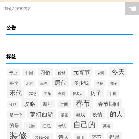
☚
公告
标签
冬天
元宵节
习俗
专业
中国
价格
农历
唐代
多少钱
冬季
北京
品牌
学校
孩子
宋代
房子
寓意
工作
年初
很多人
手机
春节
攻略
春节期间
新年
时间
技能
的人
梦幻西游
疫情
游戏
是一个
汤圆
自己的
的是
红包
礼物
考试
英语
装修
诗人
都是
还不
装修公司
费用