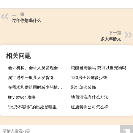
上一篇
过年你想喝什么
下一篇
多大年龄太
相关问题
会计机构、会计人员发现会计账簿记录与实物、款项及有关资料不相符的，按照规定有权自行处理的应当
鸡能当宠物吗 鸡可以当宠物吗
淘宝过年一般几天发货呀
120房子装饰多少钱
在需求和供给同时减少的情况下将出现
彩灯怎么装饰
tiny tower 攻略
地毯清洗有什么方法
“此乃不容步”的出处是哪里
红旗装饰公司怎么样
☚