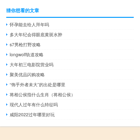
猜你想看的文章
怀孕能去给人拜年吗
多大年纪会得眼底黄斑水肿
s7男枪打野攻略
longwolf轨道攻略
大年初三电影院营业吗
聚美优品闪购攻略
“饰乎外者未大”的出处是哪里
将相公侯指什么生肖（将相公侯）
现代人过年有什么特征吗
咸阳2022过年哪里好玩