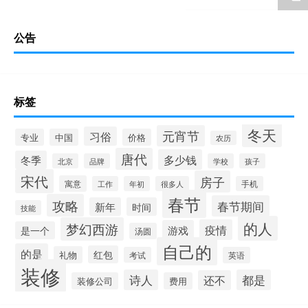
公告
标签
冬天
元宵节
习俗
专业
中国
价格
农历
唐代
多少钱
冬季
北京
品牌
学校
孩子
宋代
房子
寓意
工作
年初
很多人
手机
春节
攻略
春节期间
新年
时间
技能
的人
梦幻西游
疫情
游戏
是一个
汤圆
自己的
的是
红包
礼物
考试
英语
装修
诗人
都是
还不
装修公司
费用