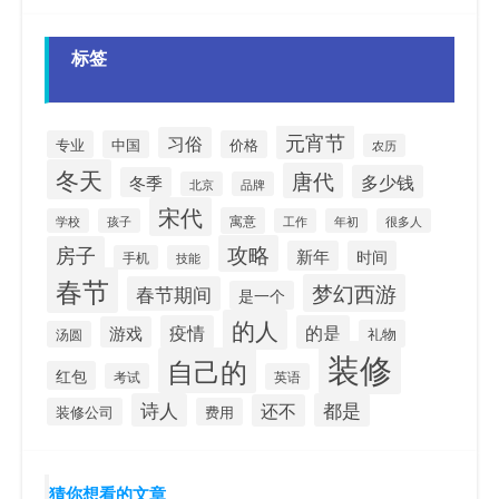
标签
元宵节
习俗
专业
中国
价格
农历
冬天
唐代
多少钱
冬季
北京
品牌
宋代
寓意
学校
孩子
工作
年初
很多人
攻略
房子
新年
时间
手机
技能
春节
梦幻西游
春节期间
是一个
的人
疫情
的是
游戏
礼物
汤圆
装修
自己的
红包
考试
英语
诗人
都是
还不
装修公司
费用
猜你想看的文章