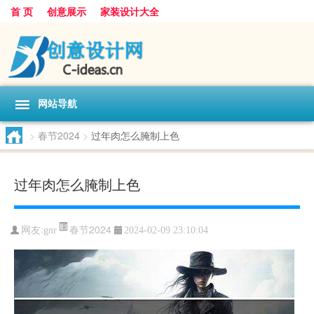
首 页
创意展示
家装设计大全
网站导航
>
春节2024
>
过年肉怎么腌制上色
过年肉怎么腌制上色
春节2024
网友:
gnr
2024-02-09 23:10:04