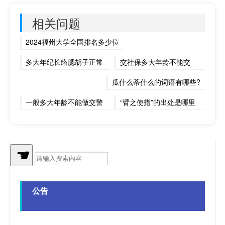
相关问题
2024福州大学全国排名多少位
多大年纪长络腮胡子正常
交社保多大年龄不能交
瓜什么蒂什么的词语有哪些?
一般多大年龄不能做交警
“臂之使指”的出处是哪里
春节怎么笑
“蓑笠钓船家自有”的出处是哪里
☚
史上最贱的小游戏5攻略
宫颈癌的早期症状图片图（宫颈癌的早期症状图片）
公告