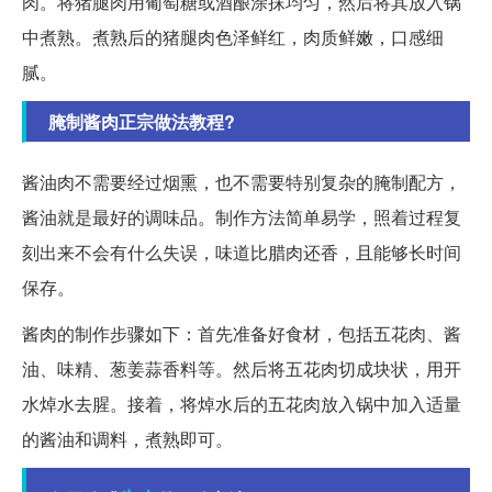
肉。将猪腿肉用葡萄糖或酒酿涂抹均匀，然后将其放入锅
中煮熟。煮熟后的猪腿肉色泽鲜红，肉质鲜嫩，口感细
腻。
腌制酱肉正宗做法教程?
酱油肉不需要经过烟熏，也不需要特别复杂的腌制配方，
酱油就是最好的调味品。制作方法简单易学，照着过程复
刻出来不会有什么失误，味道比腊肉还香，且能够长时间
保存。
酱肉的制作步骤如下：首先准备好食材，包括五花肉、酱
油、味精、葱姜蒜香料等。然后将五花肉切成块状，用开
水焯水去腥。接着，将焯水后的五花肉放入锅中加入适量
的酱油和调料，煮熟即可。