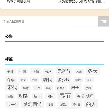
巧克力有哪几种
华为荣耀20pro参数配置详细（华为荣耀20 pro）
☚
公告
标签
冬天
元宵节
习俗
专业
中国
价格
农历
唐代
多少钱
冬季
北京
品牌
学校
孩子
宋代
房子
寓意
工作
年初
很多人
手机
春节
攻略
春节期间
新年
时间
技能
的人
梦幻西游
疫情
游戏
是一个
汤圆