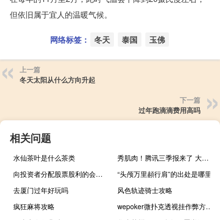
但依旧属于宜人的温暖气候。
网络标签：
冬天
泰国
玉佛
上一篇
冬天太阳从什么方向升起
下一篇
过年跑滴滴费用高吗
相关问题
水仙茶叶是什么茶类
秀肌肉！腾讯三季报来了 大股东应声大涨！混元大模型崭露头角 股票回购将创新高
向投资者分配股票股利的会计分录
“头颅万里頳行肩”的出处是哪里
去厦门过年好玩吗
风色轨迹骑士攻略
疯狂麻将攻略
wepoker微扑克透视挂作弊方法”原来真可以开挂