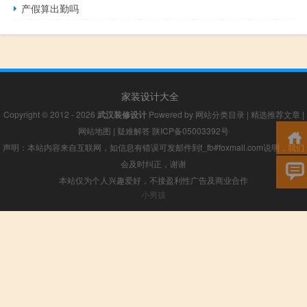
产假算出勤吗
家装设计大全
Copyright © 2012 - 2026
武汉装修设计
Powered by
网站分类目录
|
精选推荐文章
|
网站地图
|
疑难解答
陕ICP备05003392号
声明：本站内容来自互联网，如信息有错误可发邮件到f_fb#foxmail.com说明，我们
会及时纠正，谢谢
本站仅为个人兴趣爱好，不接盈利性广告及商业合作
小男孩