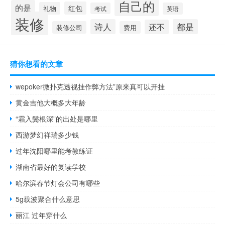
自己的
的是
红包
礼物
考试
英语
装修
诗人
都是
还不
装修公司
费用
猜你想看的文章
wepoker微扑克透视挂作弊方法”原来真可以开挂
黄金吉他大概多大年龄
“霜入鬓根深”的出处是哪里
西游梦幻祥瑞多少钱
过年沈阳哪里能考教练证
湖南省最好的复读学校
哈尔滨春节灯会公司有哪些
5g载波聚合什么意思
丽江 过年穿什么