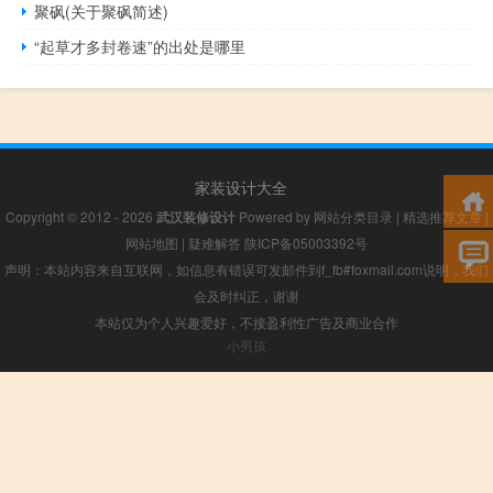
聚砜(关于聚砜简述)
“起草才多封卷速”的出处是哪里
家装设计大全
Copyright © 2012 - 2026
武汉装修设计
Powered by
网站分类目录
|
精选推荐文章
|
网站地图
|
疑难解答
陕ICP备05003392号
声明：本站内容来自互联网，如信息有错误可发邮件到f_fb#foxmail.com说明，我们
会及时纠正，谢谢
本站仅为个人兴趣爱好，不接盈利性广告及商业合作
小男孩