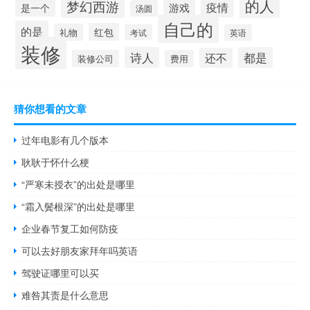
的人
梦幻西游
疫情
游戏
是一个
汤圆
自己的
的是
红包
礼物
考试
英语
装修
诗人
都是
还不
装修公司
费用
猜你想看的文章
过年电影有几个版本
耿耿于怀什么梗
“严寒未授衣”的出处是哪里
“霜入鬓根深”的出处是哪里
企业春节复工如何防疫
可以去好朋友家拜年吗英语
驾驶证哪里可以买
难咎其责是什么意思