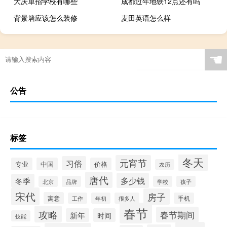
大庆单招学校有哪些
成都过年地铁12点还有吗
背景墙应该怎么装修
麦田英语怎么样
☚
公告
标签
冬天
元宵节
习俗
专业
中国
价格
农历
唐代
多少钱
冬季
北京
品牌
学校
孩子
宋代
房子
寓意
工作
年初
很多人
手机
春节
攻略
春节期间
新年
时间
技能