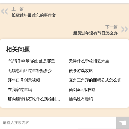
上一篇
长辈过年最难忘的事作文
下一篇
船员过年没有节日怎么办
相关问题
“谁谓作鸣琴”的出处是哪里
天津什么学校招艺术生
无锡惠山区过年补贴多少
便条游戏攻略
拜年口号创意视频
直角三角形的面积公式怎么算
在我家过年吗
仙剑dos版攻略
肝内胆管结石吃什么药控制（肝内胆管结石吃什么药）
捕鸟蛛有毒吗
☚