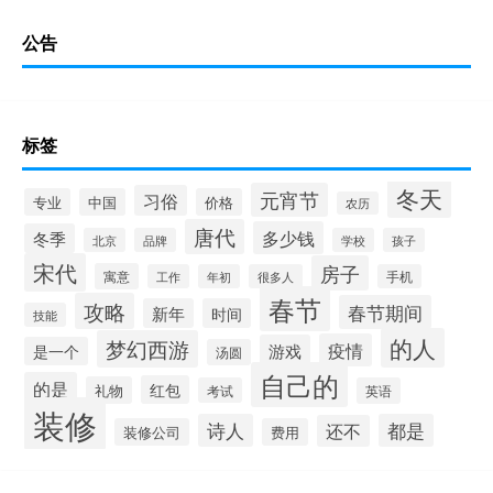
公告
标签
冬天
元宵节
习俗
专业
中国
价格
农历
唐代
多少钱
冬季
北京
品牌
学校
孩子
宋代
房子
寓意
工作
年初
很多人
手机
春节
攻略
春节期间
新年
时间
技能
的人
梦幻西游
疫情
游戏
是一个
汤圆
自己的
的是
红包
礼物
考试
英语
装修
诗人
都是
还不
装修公司
费用