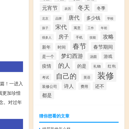
冬天
元宵节
冬季
农历
唐代
多少钱
北京
品牌
学校
宋代
寓意
孩子
工作
年初
攻略
房子
很多人
手机
技能
春节
春节期间
新年
时间
梦幻西游
游戏
是一个
汤圆
的人
疫情
的是
红包
礼物
装修
自己的
考试
英语
联篇！一进入
诗人
还不
装修公司
费用
我更加珍惜
都是
念。对过年
猜你想看的文章
错层装修怎么样