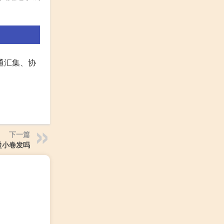
沟通汇集、协
下一篇
烫小卷发吗