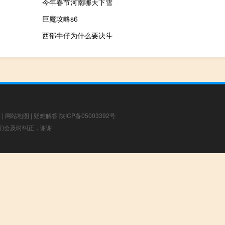
今年春节河南哪天下雪
巨魔攻略s6
西部牛仔为什么要决斗
章
|
网站地图
|
疑难解答
陕ICP备05003392号
，我们会及时纠正，谢谢