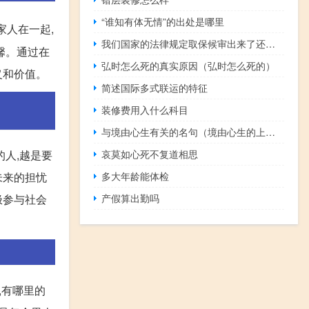
“谁知有体无情”的出处是哪里
家人在一起,
我们国家的法律规定取保候审出来了还会坐牢吗
馨。通过在
弘时怎么死的真实原因（弘时怎么死的）
义和价值。
简述国际多式联运的特征
装修费用入什么科目
与境由心生有关的名句（境由心生的上下句）
的人,越是要
哀莫如心死不复道相思
未来的担忧
多大年龄能体检
极参与社会
产假算出勤吗
,有哪里的