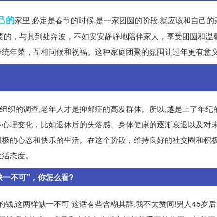
己的
家里,必定是春节的时候,是一家团圆的阶段,就应该和自己的
要的，与其到处奔波，不如安安静静地陪伴家人，享受团圆和温
传统年菜，互相问候和祝福。这种家庭团聚的氛围让过年更有意
生组织的调查,老年人才是抑郁症的高发群体。所以,越是上了年纪
多心理变化，比如退休后的失落感、身体健康的逐渐衰退以及对
积极的心态和快乐的生活。在这个阶段，维持良好的社交圈和积
生活态度。
缺一不可”，你怎么看?
够的钱,这两样缺一不可”这话有些含糊其辞,我不太赞同!男人45岁后