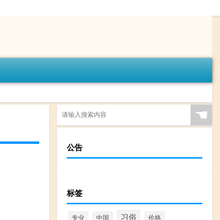
☚
公告
标签
习俗
专业
中国
价格