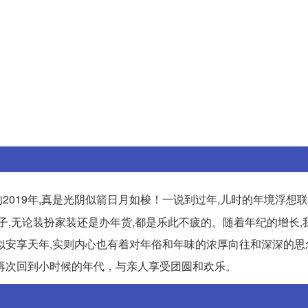
的2019年,真是光阴似箭日月如梭！一说到过年,儿时的年境浮想
子,无论装扮家装还是办年货,都是乐此不疲的。随着年纪的增长,
似安享天年,实则内心也有着对年俗和年味的浓厚向往和深深的思
再次回到小时候的年代，与亲人享受团圆和欢乐。