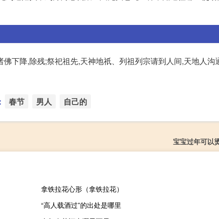
,诸佛下降,除残;祭祀祖先,天神地祇、列祖列宗请到人间,天地人
：
春节
男人
自己的
宝宝过年可以
拿铁拉花心形（拿铁拉花）
“高人载酒过”的出处是哪里