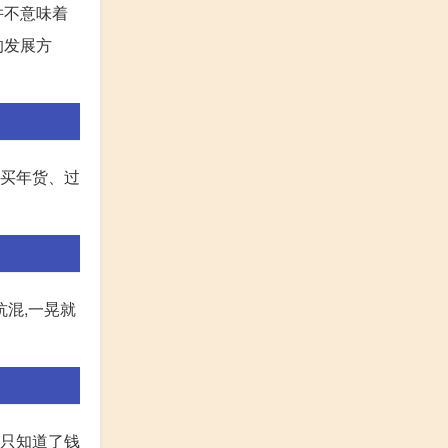
并不意味着
的发展方
购买年货、过
抗混,一晃就
,只知道了钱