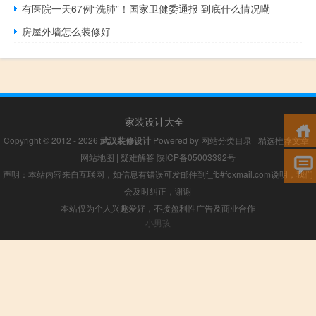
有医院一天67例“洗肺”！国家卫健委通报 到底什么情况嘞
房屋外墙怎么装修好
家装设计大全
Copyright © 2012 - 2026
武汉装修设计
Powered by
网站分类目录
|
精选推荐文章
|
网站地图
|
疑难解答
陕ICP备05003392号
声明：本站内容来自互联网，如信息有错误可发邮件到f_fb#foxmail.com说明，我们
会及时纠正，谢谢
本站仅为个人兴趣爱好，不接盈利性广告及商业合作
小男孩