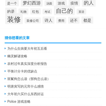
的人
梦幻西游
疫情
游戏
是一个
汤圆
自己的
的是
红包
礼物
考试
英语
装修
诗人
都是
还不
装修公司
费用
猜你想看的文章
为什么生病要大年初五后看
幽灵解谜攻略
农村过年真实深度分析报告
平衡计分卡的优缺点
斑鬣狗怎么读（鬃狗怎么读）
明唐寅写的元宵什么感情
大年初六买什么东西好运
Police 游戏攻略