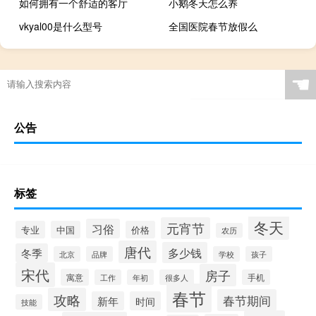
如何拥有一个舒适的客厅
小鹅冬天怎么养
vkyal00是什么型号
全国医院春节放假么
☚
公告
标签
冬天
元宵节
习俗
专业
中国
价格
农历
唐代
多少钱
冬季
北京
品牌
学校
孩子
宋代
房子
寓意
工作
年初
很多人
手机
春节
攻略
春节期间
新年
时间
技能