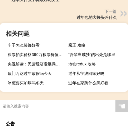
下一篇
过年包的大馒头叫什么
相关问题
车子怎么装饰好看
魔王 攻略
粮票拍卖价格390万粮票价值真有那么高吗 全国粮票收藏价格
“吾辈当戒独”的出处是哪里
央视解读：民营经济发展局主要职责103字 没提一个“管”字
地铁redux 攻略
厦门万达过年放假吗今天
过年从宁波回家好吗
冰柜要买加厚吗冬天
过年在家跳什么舞好看
☚
公告