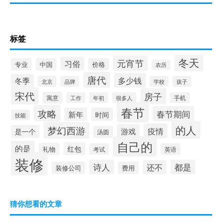
标签
冬天
元宵节
习俗
专业
中国
价格
农历
唐代
多少钱
冬季
北京
品牌
学校
孩子
宋代
房子
寓意
工作
年初
很多人
手机
春节
攻略
春节期间
新年
时间
技能
的人
梦幻西游
疫情
游戏
是一个
汤圆
自己的
的是
红包
礼物
考试
英语
装修
诗人
都是
还不
装修公司
费用
猜你想看的文章