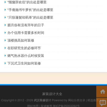
“慨慵辞欢伯”的出处是哪里
“手倦抛书午梦长”的出处是哪里
“只惊蓬鬓却羁单”的出处是哪里
腊月份有没有拜年的日子
办个信用卡需要多长时间
顶楼挑高如何装修
在职研究生的必修环节
燃气热水器什么时候安装
下沉式卫生间如何装修
家装设计大全
Copyright © 2012 - 2026
武汉装修设计
Powered by
网站分类目录
|
精选推荐文章
|
网站地图
|
疑难解答
陕ICP备05003392号