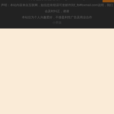
声明：本站内容来自互联网，如信息有错误可发邮件到f_fb#foxmail.com说明，我们
会及时纠正，谢谢
本站仅为个人兴趣爱好，不接盈利性广告及商业合作
小男孩