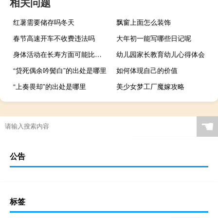
相关问题
红薯需要储存吗冬天
飘窗上面怎么装饰
春节高速开车不收费违法吗
大年初一能写哪些日记呢
身体活动在长寿方面可能比基因有更强的作用
幼儿园家长教育幼儿心得体会
“贷死偶余吟鬓白”的出处是哪里
如何体现自己的价值
“上奏畏却”的出处是哪里
美少女梦工厂魔嫁攻略
☚
公告
标签