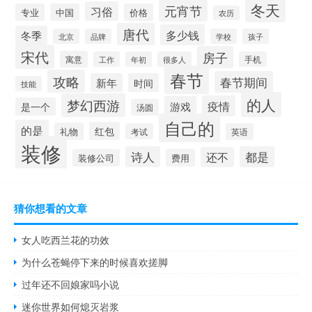
冬天
元宵节
习俗
专业
中国
价格
农历
唐代
多少钱
冬季
北京
品牌
学校
孩子
宋代
房子
寓意
工作
年初
很多人
手机
春节
攻略
春节期间
新年
时间
技能
的人
梦幻西游
疫情
游戏
是一个
汤圆
自己的
的是
红包
礼物
考试
英语
装修
诗人
都是
还不
装修公司
费用
猜你想看的文章
女人吃西兰花的功效
为什么苍蝇停下来的时候喜欢搓脚
过年还不回娘家吗小说
迷你世界如何熄灭岩浆