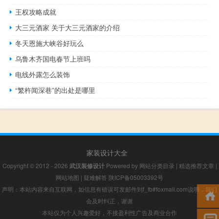
王权攻略成就
大三元酒家 关于大三元酒家的介绍
冬天恩施大峡谷好玩么
乌鲁木齐国电春节上班吗
电线外露怎么装饰
“繁杵闻深巷”的出处是哪里
家装设计大全
Copyright © 2012 - 2026
武汉装修设计
Powered by
网站分类目录
|
精选推荐文章
|
网站地图
|
疑难解答
陕ICP备05003392号
声明：本站内容来自互联网，如信息有错误可发邮件到f_fb#foxmail.com说明，我们
会及时纠正，谢谢
本站仅为个人兴趣爱好，不接盈利性广告及商业合作