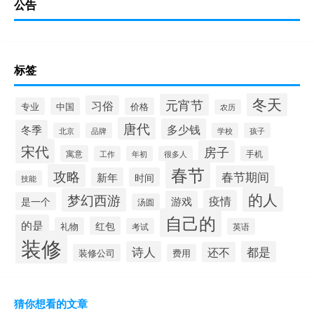
公告
标签
冬天
元宵节
习俗
专业
中国
价格
农历
唐代
多少钱
冬季
北京
品牌
学校
孩子
宋代
房子
寓意
工作
年初
很多人
手机
春节
攻略
春节期间
新年
时间
技能
的人
梦幻西游
疫情
游戏
是一个
汤圆
自己的
的是
红包
礼物
考试
英语
装修
诗人
都是
还不
装修公司
费用
猜你想看的文章