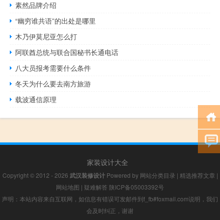
素然品牌介绍
“幽穷谁共语”的出处是哪里
木乃伊莫尼亚怎么打
阿联酋总统与联合国秘书长通电话
八大员报考需要什么条件
冬天为什么要去南方旅游
载波通信原理
家装设计大全
Copyright © 2012 - 2026
武汉装修设计
Powered by
网站分类目录
|
精选推荐文章
|
网站地图
|
疑难解答
陕ICP备05003392号
声明：本站内容来自互联网，如信息有错误可发邮件到f_fb#foxmail.com说明，我们
会及时纠正，谢谢