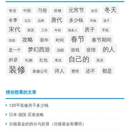
冬天
元宵节
习俗
专业
中国
价格
农历
唐代
多少钱
冬季
北京
品牌
学校
孩子
宋代
房子
寓意
工作
年初
很多人
手机
春节
攻略
春节期间
新年
时间
技能
的人
梦幻西游
疫情
游戏
是一个
汤圆
自己的
的是
红包
礼物
考试
英语
装修
诗人
都是
还不
装修公司
费用
猜你想看的文章
120平装修房子多少钱
日本 德国 买表攻略
分级基金的拆分与折算（分级基金有哪些）