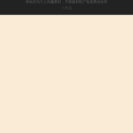
本站仅为个人兴趣爱好，不接盈利性广告及商业合作
小男孩