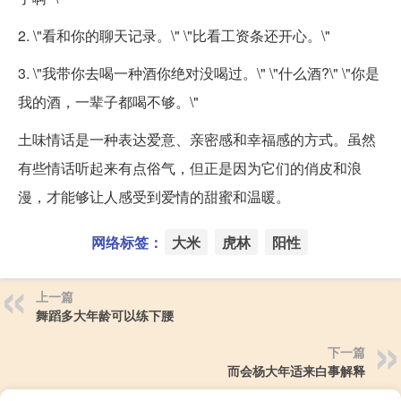
2. \"看和你的聊天记录。\" \"比看工资条还开心。\"
3. \"我带你去喝一种酒你绝对没喝过。\" \"什么酒?\" \"你是
我的酒，一辈子都喝不够。\"
土味情话是一种表达爱意、亲密感和幸福感的方式。虽然
有些情话听起来有点俗气，但正是因为它们的俏皮和浪
漫，才能够让人感受到爱情的甜蜜和温暖。
网络标签：
大米
虎林
阳性
上一篇
舞蹈多大年龄可以练下腰
下一篇
而会杨大年适来白事解释