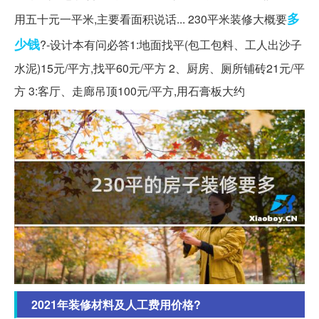
多
用五十元一平米,主要看面积说话... 230平米装修大概要
少钱
?-设计本有问必答1:地面找平(包工包料、工人出沙子
水泥)15元/平方,找平60元/平方 2、厨房、厕所铺砖21元/平
方 3:客厅、走廊吊顶100元/平方,用石膏板大约
2021年装修材料及人工费用价格?