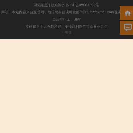
网站地图
|
疑难解答
陕ICP备05003392号
声明：本站内容来自互联网，如信息有错误可发邮件到f_fb#foxmail.com说明，我们
会及时纠正，谢谢
本站仅为个人兴趣爱好，不接盈利性广告及商业合作
小男孩