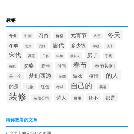
标签
冬天
元宵节
习俗
专业
中国
价格
农历
唐代
多少钱
冬季
北京
品牌
学校
孩子
宋代
房子
寓意
工作
年初
很多人
手机
春节
攻略
春节期间
新年
时间
技能
的人
梦幻西游
疫情
游戏
是一个
汤圆
自己的
的是
红包
礼物
考试
英语
装修
诗人
都是
还不
装修公司
费用
猜你想看的文章
冰面上的元宵什么原理