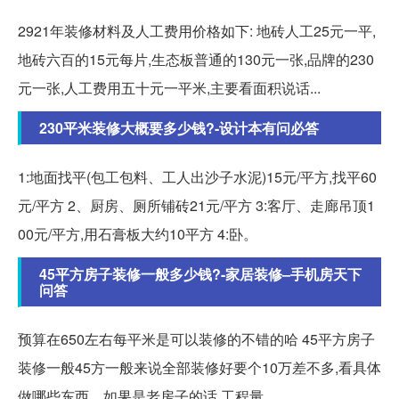
2921年装修材料及人工费用价格如下: 地砖人工25元一平,
地砖六百的15元每片,生态板普通的130元一张,品牌的230
元一张,人工费用五十元一平米,主要看面积说话...
230平米装修大概要多少钱?-设计本有问必答
1:地面找平(包工包料、工人出沙子水泥)15元/平方,找平60
元/平方 2、厨房、厕所铺砖21元/平方 3:客厅、走廊吊顶1
00元/平方,用石膏板大约10平方 4:卧。
45平方房子装修一般多少钱?-家居装修–手机房天下
问答
预算在650左右每平米是可以装修的不错的哈 45平方房子
装修一般45方一般来说全部装修好要个10万差不多,看具体
做哪些东西。如果是老房子的话,工程量。