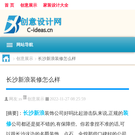
首 页
创意展示
家装设计大全
网站导航
>
创意展示
>
长沙新浪装修怎么样
长沙新浪装修怎么样
创意展示
网友:
zs
2022-11-27 08:25:59
长沙
新浪
装
[摘要]：
装饰公司好吗比起游击队来说,正规的
修
公司都还是挺不错的,有保障些。你若拿捏不准的话,可
以跟长沙这边的名爵装饰、点石、金煌那些口碑好的公司