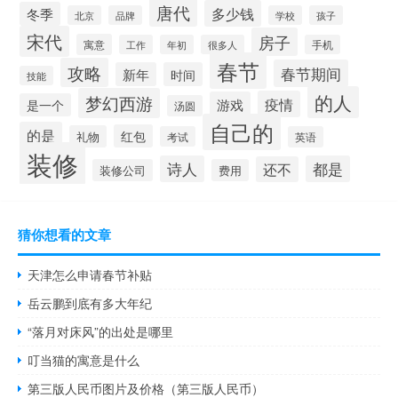
唐代
多少钱
冬季
北京
品牌
学校
孩子
宋代
房子
寓意
工作
年初
很多人
手机
春节
攻略
春节期间
新年
时间
技能
的人
梦幻西游
疫情
游戏
是一个
汤圆
自己的
的是
红包
礼物
考试
英语
装修
诗人
都是
还不
装修公司
费用
猜你想看的文章
天津怎么申请春节补贴
岳云鹏到底有多大年纪
“落月对床风”的出处是哪里
叮当猫的寓意是什么
第三版人民币图片及价格（第三版人民币）