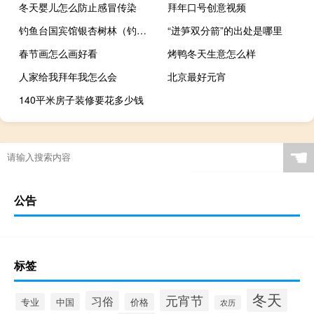
冬天婴儿怎么防止感冒传染
拜年口号创意视频
钓鱼台国宾馆银杏树林（钓鱼台国宾馆银杏树）
“迸笋双分箭”的出处是哪里
春节画怎么画好看
烤鸭冬天生意怎么样
人家给我拜年我怎么会
北京最好元宵
140平米房子装修要花多少钱
☚
公告
标签
冬天
元宵节
习俗
专业
中国
价格
农历