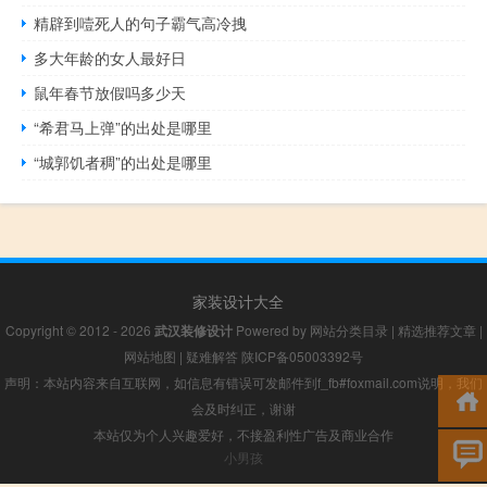
精辟到噎死人的句子霸气高冷拽
多大年龄的女人最好日
鼠年春节放假吗多少天
“希君马上弹”的出处是哪里
“城郭饥者稠”的出处是哪里
家装设计大全
Copyright © 2012 - 2026
武汉装修设计
Powered by
网站分类目录
|
精选推荐文章
|
网站地图
|
疑难解答
陕ICP备05003392号
声明：本站内容来自互联网，如信息有错误可发邮件到f_fb#foxmail.com说明，我们
会及时纠正，谢谢
本站仅为个人兴趣爱好，不接盈利性广告及商业合作
小男孩