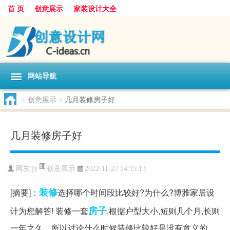
首 页
创意展示
家装设计大全
网站导航
>
创意展示
>
几月装修房子好
几月装修房子好
创意展示
网友:
jy
2022-11-27 14:15:13
装修
[摘要]：
选择哪个时间段比较好?为什么?博雅家居设
房子
计为您解答! 装修一套
,根据户型大小,短则几个月,长则
一年之久。所以讨论什么时候装修比较好是没有意义的。