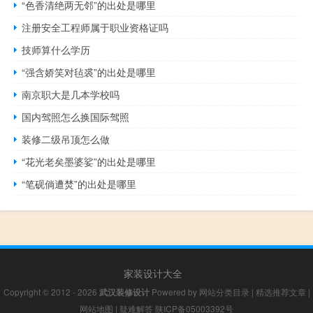
“色香清绝两无邻”的出处是哪里
注册安全工程师属于职业资格证吗
技师算什么学历
“强含娇笑对毡裘”的出处是哪里
南京职大是几本学校吗
国内驾照怎么换国际驾照
装修二级吊顶怎么做
“花光老矣墨婆娑”的出处是哪里
“笔砚倘遭焚”的出处是哪里
家装设计大全
Copyright © 2012 - 2026
武汉装修设计
Powered by
网站分类目录
|
精选推荐文章
|
网站地图
|
疑难解答
陕ICP备05003392号