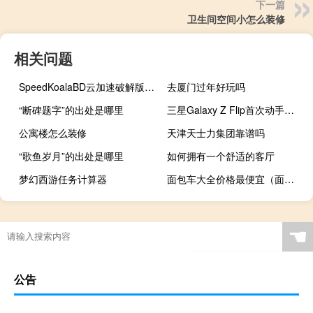
下一篇
卫生间空间小怎么装修
相关问题
SpeedKoalaBD云加速破解版 V8.0 免激活码版（SpeedKoalaBD云加速破解版 V8.0 免激活码版功能简介）
去厦门过年好玩吗
“断碑题字”的出处是哪里
三星Galaxy Z Flip首次动手视频泄露这是它的外�
公寓楼怎么装修
天津天士力集团靠谱吗
“歌鱼岁月”的出处是哪里
如何拥有一个舒适的客厅
梦幻西游任务计算器
面包车大全价格最便宜（面包车大全）
☚
公告