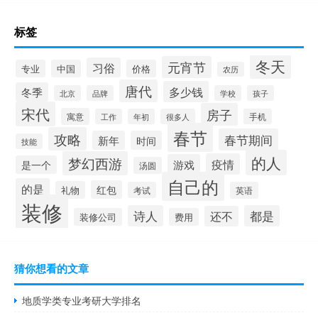
标签
冬天
元宵节
习俗
专业
中国
价格
农历
唐代
多少钱
冬季
北京
品牌
学校
孩子
宋代
房子
寓意
工作
年初
很多人
手机
春节
攻略
春节期间
新年
时间
技能
的人
梦幻西游
疫情
游戏
是一个
汤圆
自己的
的是
红包
礼物
考试
英语
装修
诗人
都是
还不
装修公司
费用
猜你想看的文章
地质学类专业考研大学排名