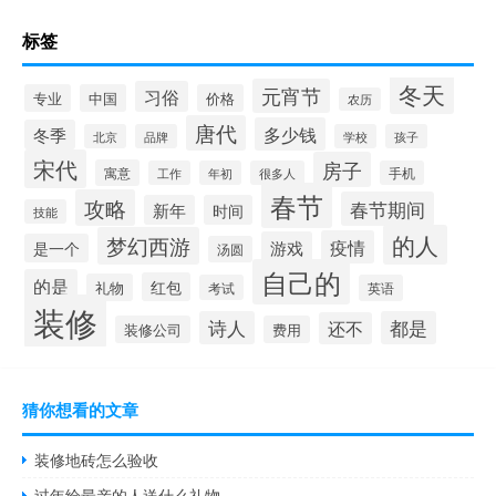
标签
冬天
元宵节
习俗
专业
中国
价格
农历
唐代
多少钱
冬季
北京
品牌
学校
孩子
宋代
房子
寓意
工作
年初
很多人
手机
春节
攻略
春节期间
新年
时间
技能
的人
梦幻西游
疫情
游戏
是一个
汤圆
自己的
的是
红包
礼物
考试
英语
装修
诗人
都是
还不
装修公司
费用
猜你想看的文章
装修地砖怎么验收
过年给最亲的人送什么礼物