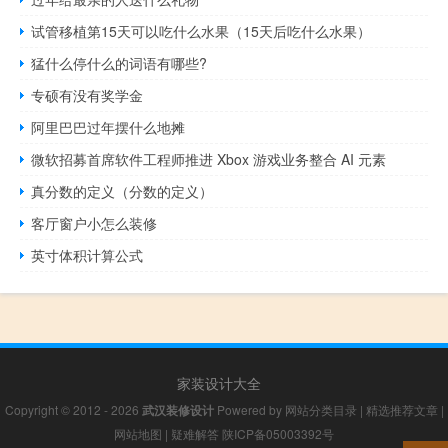
试管移植第15天可以吃什么水果（15天后吃什么水果）
猛什么停什么的词语有哪些?
专硕有没有奖学金
阿里巴巴过年摆什么地摊
微软招募首席软件工程师推进 Xbox 游戏业务整合 AI 元素
真分数的定义（分数的定义）
客厅窗户小怎么装修
英寸体积计算公式
家装设计大全
Copyright © 2012 - 2026
武汉装修设计
Powered by
网站分类目录
|
精选推荐文章
|
网站地图
|
疑难解答
陕ICP备05003392号