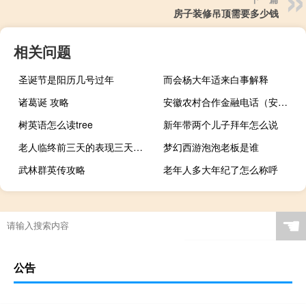
房子装修吊顶需要多少钱
相关问题
圣诞节是阳历几号过年
而会杨大年适来白事解释
诸葛诞 攻略
安徽农村合作金融电话（安徽农村合作金融）
树英语怎么读tree
新年带两个儿子拜年怎么说
老人临终前三天的表现三天的表现（老人临终前三天的表现）
梦幻西游泡泡老板是谁
武林群英传攻略
老年人多大年纪了怎么称呼
☚
公告