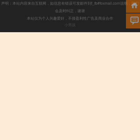
声明：本站内容来自互联网，如信息有错误可发邮件到f_fb#foxmail.com说明，我们
会及时纠正，谢谢
本站仅为个人兴趣爱好，不接盈利性广告及商业合作
小男孩