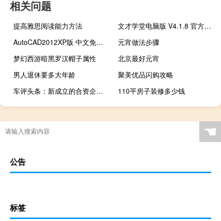
相关问题
提高雅思阅读能力方法
文才学堂电脑版 V4.1.8 官方版（文才学堂电脑版 V4.1.8 官方版功能简介）
AutoCAD2012XP版 中文免费完整版（AutoCAD2012XP版 中文免费完整版功能简介）
元宵做法步骤
梦幻西游暗黑罗汉帽子属性
北京最好元宵
男人退休要多大年龄
聚美优品闪购攻略
车评头条：新成立的合资企业东风史密斯特种车辆有限公司将致力于半挂车的研发
110平房子装修多少钱
☚
公告
标签