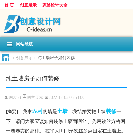
首 页
创意展示
家装设计大全
网站导航
>
创意展示
>
纯土墙房子如何装修
纯土墙房子如何装修
创意展示
网友:
ct
2022-12-05 05:53:00
农村
土墙
装修
[摘要]：我家
的墙是
，我结婚要把土墙
一
下，请问大家应该如何装修土墙面啊?1、先用铁丝方格网,
一卷卷卖的那种。 拉平,可用U形铁丝多点固定在土墙上。