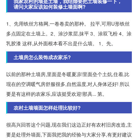
我家农村的墙是土墙，我结婚要把土墙装修一下，
请问大家应该如何装修土墙面啊?
1、先用铁丝方格网,一卷卷卖的那种。 拉平,可用U形铁丝
多点固定在土墙上。2、涂沙浆层,抹平 3、涂双飞粉 4、涂
乳胶漆 这样,从外面根本看不出是什么墙。 1、先。
土墙房怎么装饰成农家乐?
以前的那种土墙房,里面是冬暖夏凉!里面垒个土炕,住着,比
现在的空调暖气房舒服很多,自然温度,对人身体还好! 所以
要是有这样的农家乐,应该挺受欢迎!那具... 第。
农村土墙墙面怎样处理比较好?
很高兴回答这个问题,现在我们这边正好有农村旧房改造,主
要是处理外墙面,下面我把我的经验与大家分享,有更好建议