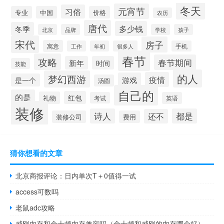
冬天
元宵节
习俗
专业
中国
价格
农历
唐代
多少钱
冬季
北京
品牌
学校
孩子
宋代
房子
寓意
工作
年初
很多人
手机
春节
攻略
春节期间
新年
时间
技能
的人
梦幻西游
疫情
游戏
是一个
汤圆
自己的
的是
红包
礼物
考试
英语
装修
诗人
都是
还不
装修公司
费用
猜你想看的文章
北京商报评论：日内单次T＋0值得一试
access可数吗
老鼠adc攻略
威刚内存和金士顿内存兼容吗（金士顿和威刚的内存哪个好）