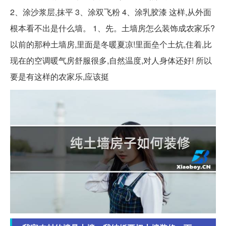
2、涂沙浆层,抹平 3、涂双飞粉 4、涂乳胶漆 这样,从外面
根本看不出是什么墙。 1、先。土墙房怎么装饰成农家乐?
以前的那种土墙房,里面是冬暖夏凉!里面垒个土炕,住着,比
现在的空调暖气房舒服很多,自然温度,对人身体还好! 所以
要是有这样的农家乐,应该挺