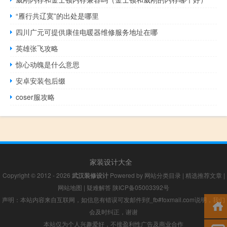
“雁行共辽寞”的出处是哪里
四川广元可提供康佳电暖器维修服务地址在哪
英雄张飞攻略
惊心动魄是什么意思
安卓安装包后缀
coser服攻略
家装设计大全
Copyright © 2012 - 2026
武汉装修设计
Powered by
网站分类目录
|
精选推荐文章
|
网站地图
|
疑难解答
陕ICP备05003392号
声明：本站内容来自互联网，如信息有错误可发邮件到f_fb#foxmail.com说明，我们
会及时纠正，谢谢
本站仅为个人兴趣爱好，不接盈利性广告及商业合作