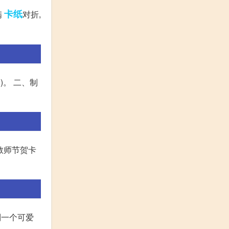
卡纸
满
对折,
。 二、制
教师节贺卡
制一个可爱