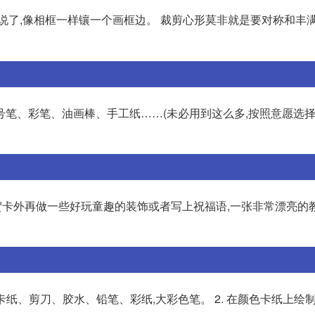
说了,像相框一样镶一个画框边。 裁剪心形莫非就是要对称和丰
笔、彩笔、油画棒、手工纸……(未必用到这么多,按照意愿选择)
。贺卡外再做一些好玩童趣的装饰或者写上祝福语,一张非常漂亮的
卡纸、剪刀、胶水、铅笔、彩纸,大彩色笔。 2. 在颜色卡纸上绘