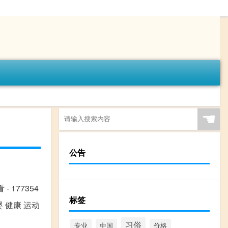
☚
公告
 177354
标签
婴 健康 运动
习俗
专业
中国
价格