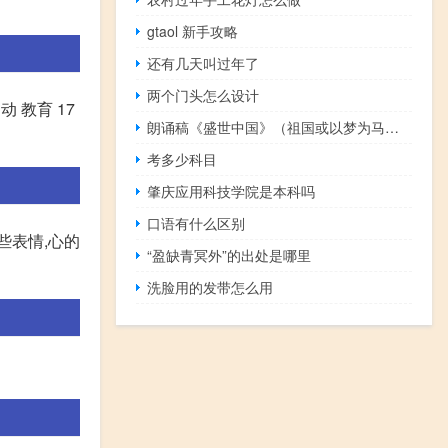
gtaol 新手攻略
还有几天叫过年了
两个门头怎么设计
 教育 17
朗诵稿《盛世中国》（祖国或以梦为马朗诵稿）
考多少科目
肇庆应用科技学院是本科吗
口语有什么区别
些表情,心的
“盈缺青冥外”的出处是哪里
洗脸用的发带怎么用