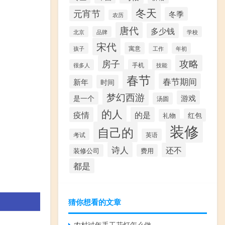
冬天
元宵节
冬季
农历
唐代
多少钱
北京
品牌
学校
宋代
寓意
孩子
工作
年初
攻略
房子
很多人
手机
技能
春节
春节期间
新年
时间
梦幻西游
游戏
是一个
汤圆
的人
疫情
的是
红包
礼物
装修
自己的
考试
英语
诗人
还不
装修公司
费用
都是
猜你想看的文章
农村过年手工花灯怎么做