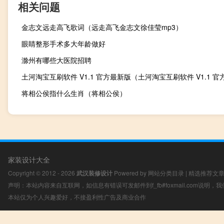
相关问题
金志文远走高飞歌词（远走高飞金志文徐佳莹mp3）
眼睛整形手术多大年龄做好
滁州有哪些大医院招聘
将相公侯指什么生肖（将相公侯）
家装设计大全
Copyright © 2012 - 2026
武汉装修设计
Powered by
网站分类目录
|
精选推荐文
声明：本站内容来自互联网，如信息有错误可发邮件到f_fb#foxmail.com说明
本站仅为个人兴趣爱好，不接盈利性广告及商业合作