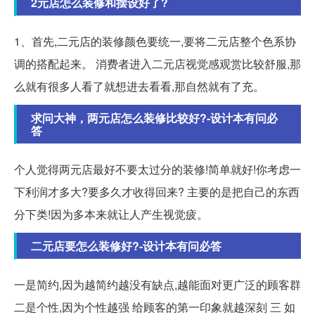
2元店怎么装修和摆设好了?
1、首先,二元店的装修颜色要统一,要将二元店整个色系协
调的搭配起来。 消费者进入二元店视觉感观赏比较舒服,那
么就有很多人看了就想进去看看,那自然就有了充。
求问大神，两元店怎么装修比较好?-设计本有问必
答
个人觉得两元店最好不要太过分的装修!简单就好!你考虑一
下利润才多大?要多久才收得回来? 主要的是把自己的东西
分下类!因为多本来就让人产生视觉疲。
二元店要怎么装修好?-设计本有问必答
一是简约,因为越简约越没有缺点,越能面对更广泛的顾客群
二是个性,因为个性越强 给顾客的第一印象就越深刻 三 如