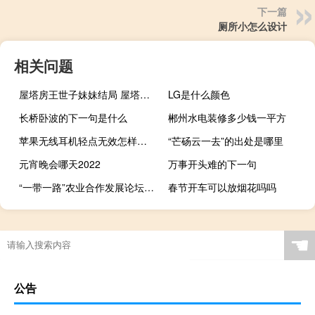
下一篇
厕所小怎么设计
相关问题
屋塔房王世子妹妹结局 屋塔房王世子用的手机
LG是什么颜色
长桥卧波的下一句是什么
郴州水电装修多少钱一平方
苹果无线耳机轻点无效怎样解决（苹果无线耳机轻点无效）
“芒砀云一去”的出处是哪里
元宵晚会哪天2022
万事开头难的下一句
“一带一路”农业合作发展论坛在京召开
春节开车可以放烟花吗吗
☚
公告