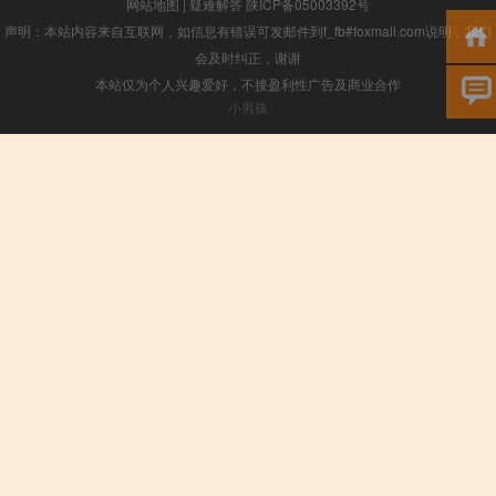
网站地图
|
疑难解答
陕ICP备05003392号
声明：本站内容来自互联网，如信息有错误可发邮件到f_fb#foxmail.com说明，我们
会及时纠正，谢谢
本站仅为个人兴趣爱好，不接盈利性广告及商业合作
小男孩