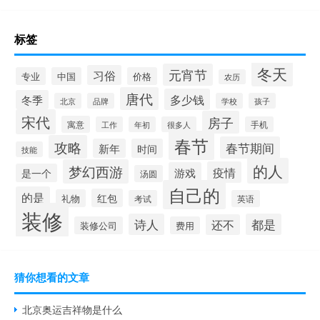
标签
冬天
元宵节
习俗
专业
中国
价格
农历
唐代
多少钱
冬季
北京
品牌
学校
孩子
宋代
房子
寓意
工作
年初
很多人
手机
春节
攻略
春节期间
新年
时间
技能
的人
梦幻西游
疫情
游戏
是一个
汤圆
自己的
的是
红包
礼物
考试
英语
装修
诗人
都是
还不
装修公司
费用
猜你想看的文章
北京奥运吉祥物是什么