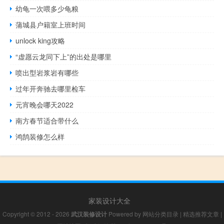
幼龟一次喂多少龟粮
蒲城县户籍室上班时间
unlock king攻略
“虚愿云龙同下上”的出处是哪里
喷出型岩浆岩有哪些
过年开奔驰去哪里检车
元宵晚会哪天2022
南方春节适合带什么
鸿鹄装修怎么样
家装设计大全
Copyright © 2012 - 2026
武汉装修设计
Powered by
网站分类目录
|
精选推荐文章
|