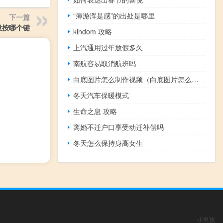
“薄游浑是感”的出处是哪里
下一篇
空投按哪个键
kindom 攻略
上汽通用过年放假多久
南航容易取消航班吗
白底图片怎么制作视频（白底图片怎么制作）
冬天汽车保暖模式
生命之息 攻略
离婚不迁户口享受动迁补偿吗
冬天怎么保持身高女生
小男孩