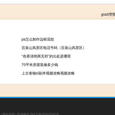
gta5
ps怎么制作边框花纹
百泉山风景区电话号码（百泉山风景区）
“色香清绝两无邻”的出处是哪里
70平米房屋装修多少钱
上古卷轴ol副本视频攻略视频攻略
章
|
网站地图
|
疑难解答
陕ICP备05003392号