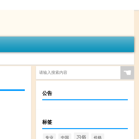
☚
公告
标签
习俗
专业
中国
价格