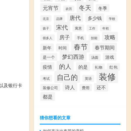
冬天
元宵节
冬季
农历
唐代
多少钱
北京
品牌
学校
宋代
寓意
孩子
工作
年初
攻略
房子
很多人
手机
技能
春节
春节期间
新年
时间
梦幻西游
游戏
是一个
汤圆
的人
疫情
的是
红包
礼物
装修
自己的
考试
英语
以及银行卡
诗人
还不
装修公司
费用
都是
猜你想看的文章
如何表达出春节的喜悦