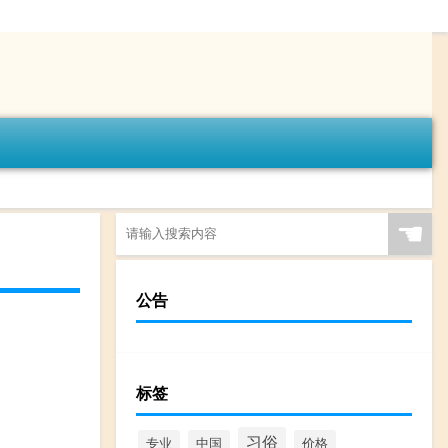
☚
公告
标签
习俗
专业
中国
价格