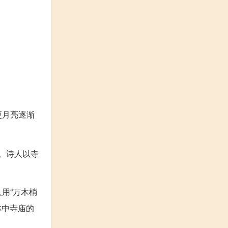
更月亮逐渐
。诗人以寺
用“万木梢
林中寺庙的