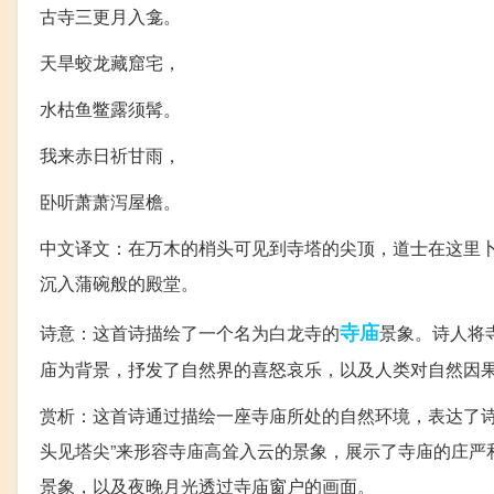
古寺三更月入龛。
天旱蛟龙藏窟宅，
水枯鱼鳖露须髯。
我来赤日祈甘雨，
卧听萧萧泻屋檐。
中文译文：在万木的梢头可见到寺塔的尖顶，道士在这里
沉入蒲碗般的殿堂。
寺庙
诗意：这首诗描绘了一个名为白龙寺的
景象。诗人将
庙为背景，抒发了自然界的喜怒哀乐，以及人类对自然因
赏析：这首诗通过描绘一座寺庙所处的自然环境，表达了诗
头见塔尖”来形容寺庙高耸入云的景象，展示了寺庙的庄严
景象，以及夜晚月光透过寺庙窗户的画面。