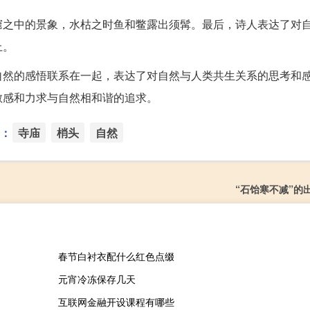
窟之中的景象，水枯之时鱼和鳖露出须髯。最后，诗人表达了对
上。
自然的感悟联系在一起，表达了对自然与人类共生关系的思考和
敏感和力求与自然相和谐的追求。
：
寺庙
梢头
自然
“石饴寒不减”的
春节白衬衣配什么红色点缀
元宵冷冻保存几天
互联网金融开设课程有哪些