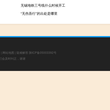
无锡地铁三号线什么时候开工
“无伤吾行”的出处是哪里
章
|
网站地图
|
疑难解答
陕ICP备05003392号
，我们会及时纠正，谢谢