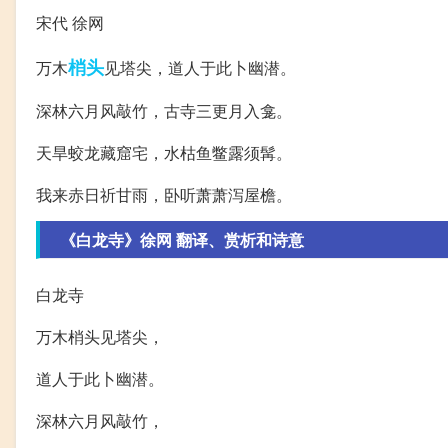
宋代 徐网
梢头
万木
见塔尖，道人于此卜幽潜。
深林六月风敲竹，古寺三更月入龛。
天旱蛟龙藏窟宅，水枯鱼鳖露须髯。
我来赤日祈甘雨，卧听萧萧泻屋檐。
《白龙寺》徐网 翻译、赏析和诗意
白龙寺
万木梢头见塔尖，
道人于此卜幽潜。
深林六月风敲竹，