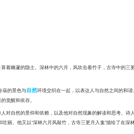
卜算着幽邃的隐士。深林中的六月，风吹击着竹子，古寺中的三
自然
寺庙的景色与
环境交织在一起，以表达人与自然之间的和谐
果的觉醒和依存。
人对自然的景仰和依赖，以及他对自然现象的解读和思考。诗人
和壮丽。他又以“深林六月风敲竹，古寺三更月入龛”描绘了在深