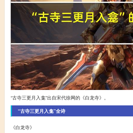
“古寺三更月入龛”出自宋代徐网的《白龙寺》。
“古寺三更月入龛”全诗
《白龙寺》