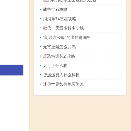
战争宝石攻略
消消乐74三星攻略
微信一天最多转多少钱
“朗吟六公篇”的出处是哪里
元宵重聚怎么共鸣
反恐特遣队2 攻略
太可了什么梗
货运运费入什么科目
迷你世界如何熄灭岩浆