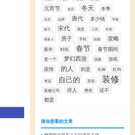
冬天
元宵节
冬季
农历
唐代
多少钱
北京
品牌
学校
宋代
寓意
孩子
工作
年初
攻略
房子
很多人
手机
技能
春节
春节期间
新年
时间
梦幻西游
游戏
是一个
汤圆
的人
疫情
的是
红包
礼物
装修
自己的
考试
英语
诗人
还不
装修公司
费用
都是
猜你想看的文章
雅思听力提不上去应该怎么做