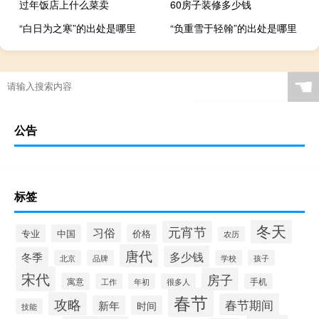
过年饭店上什么菜卖
60房子装修多少钱
“白日为之寒”的出处是哪里
“负重雪于轻翰”的出处是哪里
☚
公告
标签
冬天
元宵节
习俗
专业
中国
价格
农历
唐代
多少钱
冬季
北京
品牌
学校
孩子
宋代
房子
寓意
工作
年初
很多人
手机
春节
攻略
春节期间
新年
时间
技能