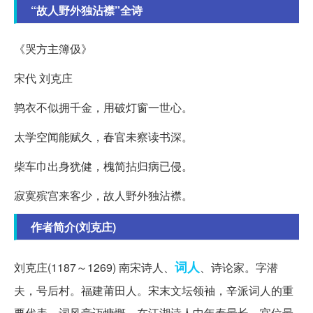
“故人野外独沾襟”全诗
《哭方主簿伋》
宋代 刘克庄
鹑衣不似拥千金，用破灯窗一世心。
太学空闻能赋久，春官未察读书深。
柴车巾出身犹健，槐简拈归病已侵。
寂寞殡宫来客少，故人野外独沾襟。
作者简介(刘克庄)
词人
刘克庄(1187～1269) 南宋诗人、
、诗论家。字潜
夫，号后村。福建莆田人。宋末文坛领袖，辛派词人的重
要代表，词风豪迈慷慨。在江湖诗人中年寿最长，官位最