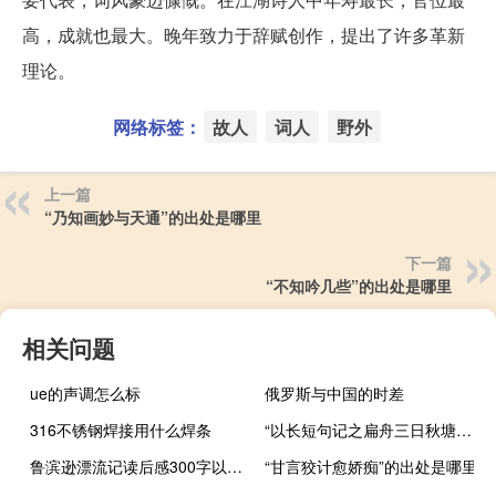
高，成就也最大。晚年致力于辞赋创作，提出了许多革新
理论。
网络标签：
故人
词人
野外
上一篇
“乃知画妙与天通”的出处是哪里
下一篇
“不知吟几些”的出处是哪里
相关问题
ue的声调怎么标
俄罗斯与中国的时差
316不锈钢焊接用什么焊条
“以长短句记之扁舟三日秋塘路”的出处是哪里
鲁滨逊漂流记读后感300字以内（鲁滨逊漂流记读后感 300字）
“甘言狡计愈娇痴”的出处是哪里