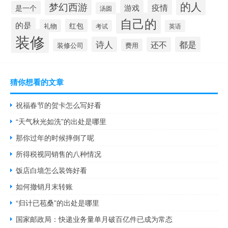
的人
梦幻西游
疫情
游戏
是一个
汤圆
自己的
的是
红包
礼物
考试
英语
装修
诗人
都是
还不
装修公司
费用
猜你想看的文章
祝福春节的贺卡怎么写好看
“天气秋光如洗”的出处是哪里
那你过年的时候摔倒了呢
所得税视同销售的八种情况
饭店白墙怎么装饰好看
如何撤销月末转账
“归计已苞桑”的出处是哪里
国家邮政局：快递业务量单月破百亿件已成为常态