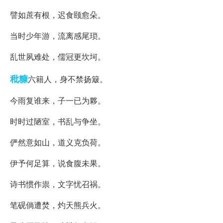
譬如蔗有根，迟食颐愈朵。
当时少年游，流离感尾琐。
乱世夙难处，儒冠更坎坷。
秕糠
六籍人，身不禁扬簸。
今雨复谁来，子一已为夥。
时时过陋室，书乱与争坐。
俨然意如山，道义克负荷。
伊予何足算，说食腹未果。
诗书惯作祟，文字忧召祸。
笔砚倘遭焚，灼天熊兵火。