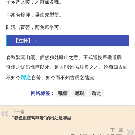
子乡严又陵，才辩如炙輠。
邱索有馀师，毋使先型堕。
陆沉与盲瞽，两免庶乎可。
【注释】：
春秋繁露山颂、俨然独处唯山之意、王式通挽严畿道联、
谁使之忧伤憔悴以死、是 能读邱索坟典之才、论衡知古而
谓之
不知今
盲瞽、知今而不知古谓之陆沉
网络标签：
秕糠
笔砚
谓之
上一篇
“春色似嫌莺燕老”的出处是哪里
下一篇