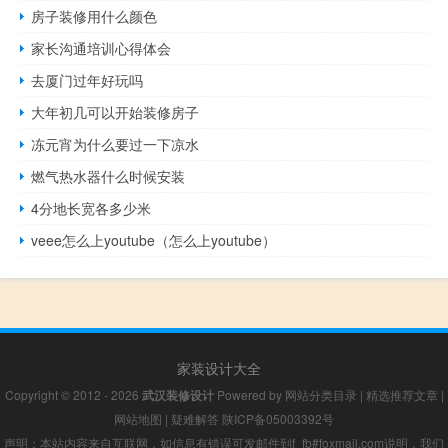
房子装修用什么颜色
家长沟通培训心得体会
去厦门过年好玩吗
大年初几可以开始装修房子
冻元宵为什么要过一下凉水
燃气热水器什么时候安装
4分地长宽各多少米
veee怎么上youtube（怎么上youtube）
家装设计大全
Copyright © 2012 - 2026
武汉装修设计
Powered by
网站分类目录
|
精选推荐文章
|
网站地图
|
疑难解答
陕ICP备05003392号
声明：本站内容来自互联网，如信息有错误可发邮件到f_fb#foxmail.com说明，我们