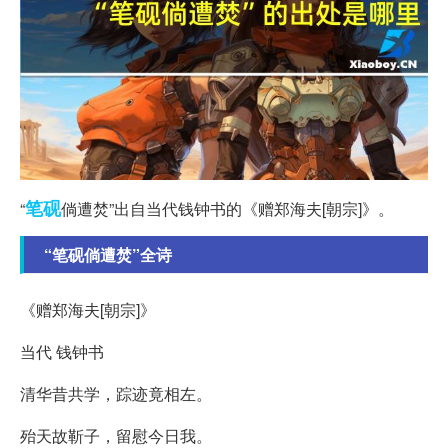
笔砚
“
倘遭焚”出自当代钱钟书的《赠郑海夫[朝宗]》。
“笔砚倘遭焚”全诗
《赠郑海夫[朝宗]》
当代 钱钟书
清华昔共学，踪迹竟相左。
殆天故靳子，留慰今日我。