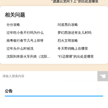
“虚愿云龙同下上”的出处是哪里
相关问题
分分攻略
问道黑白攻略
过年吃小鱼不行吗为什么
梦幻西游还有女儿村吗
南粤银行春节几号上班呀
烈火文明攻略
过年头什么时候洗
冬天野鸡晚上在哪里
沈阳到阜新火车列表（沈阳到阜新火车时刻表）
“行迈靡靡”的出处是哪里
☚
公告