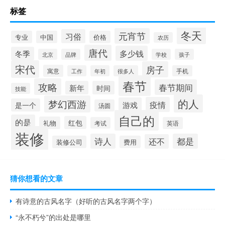
标签
冬天
元宵节
习俗
专业
中国
价格
农历
唐代
多少钱
冬季
北京
品牌
学校
孩子
宋代
房子
寓意
工作
年初
很多人
手机
春节
攻略
春节期间
新年
时间
技能
的人
梦幻西游
疫情
游戏
是一个
汤圆
自己的
的是
红包
礼物
考试
英语
装修
诗人
都是
还不
装修公司
费用
猜你想看的文章
有诗意的古风名字（好听的古风名字两个字）
“永不朽兮”的出处是哪里