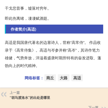
干戈悲昔事，墟落对穷年。
即此伤离绪，凄凄赋酒筵。
作者简介(高适)
高适是我国唐代著名的边塞诗人，世称“高常侍”。 作品收
录于《高常侍集》。高适与岑参并称“高岑”，其诗作笔力
雄健，气势奔放，洋溢着盛唐时期所特有的奋发进取、蓬
勃向上的时代精神。
网络标签：
商丘
大路
高适
上一篇
“胡马渡洛水”的出处是哪里
下一篇