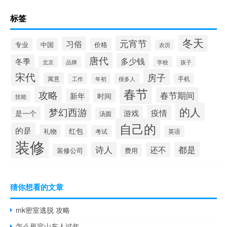
标签
冬天
元宵节
习俗
专业
中国
价格
农历
唐代
多少钱
冬季
北京
品牌
学校
孩子
宋代
房子
寓意
工作
年初
很多人
手机
春节
攻略
春节期间
新年
时间
技能
的人
梦幻西游
疫情
游戏
是一个
汤圆
自己的
的是
红包
礼物
考试
英语
装修
诗人
都是
还不
装修公司
费用
猜你想看的文章
mk密室逃脱 攻略
怎么形容山东人过年