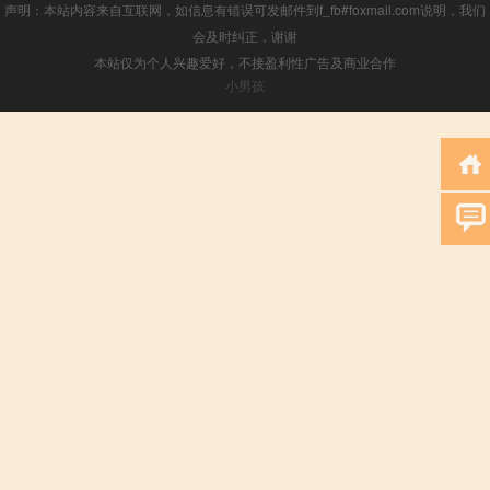
声明：本站内容来自互联网，如信息有错误可发邮件到f_fb#foxmail.com说明，我们
会及时纠正，谢谢
本站仅为个人兴趣爱好，不接盈利性广告及商业合作
小男孩