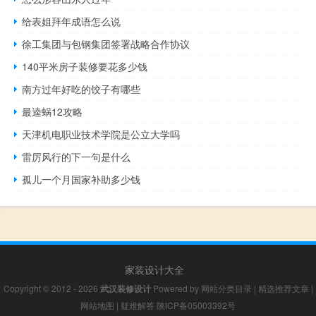
给表姐拜年成语怎么说
徐工集团与包钢集团签署战略合作协议
140平米房子装修要花多少钱
南方过年好吃的饺子有哪些
最逵蜗12攻略
天津机电职业技术学院是公立大学吗
雷厉风行的下一句是什么
孤儿一个月国家补助多少钱
家装设计大全
Copyright © 2012 - 2026
武汉装修设计
Powered by
网站分类目录
|
精选推荐文章
|
网站地图
|
疑难解答
陕ICP备05003392号