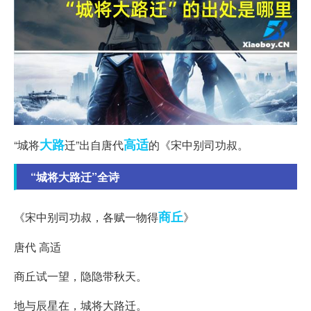
大路
高适
“城将
迁”出自唐代
的《宋中别司功叔。
“城将大路迁”全诗
商丘
《宋中别司功叔，各赋一物得
》
唐代 高适
商丘试一望，隐隐带秋天。
地与辰星在，城将大路迁。