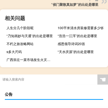
“侯门聚散真如梦”的出处是哪里
相关问题
人生分几个阶段呢
100平米清水房装修需要多少钱
“乃知画妙与天通”的出处是哪里
“浩浩一江浑”的出处是哪里
不朽之旅攻略网站
感恩领导诗词20首
s多大尺码
“天水庆源”的出处是哪里
广西崇左一菜市场发生火灾消防：18辆车、90人赶赴现场扑救无人员被困
☚
公告