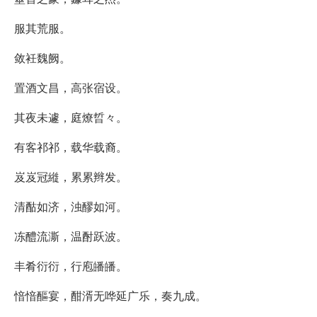
服其荒服。
敛衽魏阙。
置酒文昌，高张宿设。
其夜未遽，庭燎晢々。
有客祁祁，载华载裔。
岌岌冠縰，累累辫发。
清酤如济，浊醪如河。
冻醴流澌，温酎跃波。
丰肴衍衍，行庖皤皤。
愔愔醧宴，酣湑无哗延广乐，奏九成。