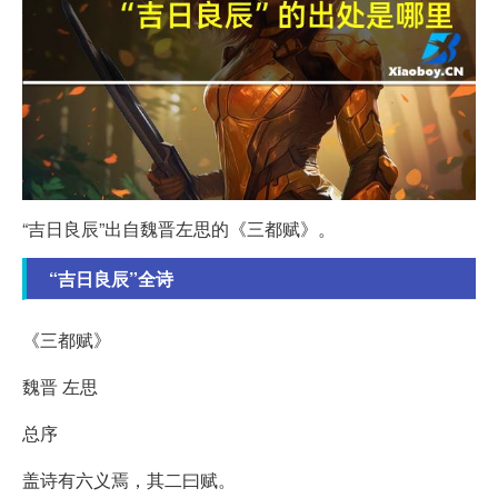
“吉日良辰”出自魏晋左思的《三都赋》。
“吉日良辰”全诗
《三都赋》
魏晋 左思
总序
盖诗有六义焉，其二曰赋。