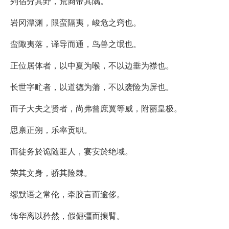
列宿分其野，荒裔带其隅。
岩冈潭渊，限蛮隔夷，峻危之窍也。
蛮陬夷落，译导而通，鸟兽之氓也。
正位居体者，以中夏为喉，不以边垂为襟也。
长世字甿者，以道德为藩，不以袭险为屏也。
而子大夫之贤者，尚弗曾庶翼等威，附丽皇极。
思禀正朔，乐率贡职。
而徒务於诡随匪人，宴安於绝域。
荣其文身，骄其险棘。
缪默语之常伦，牵胶言而逾侈。
饰华离以矜然，假倔彊而攘臂。