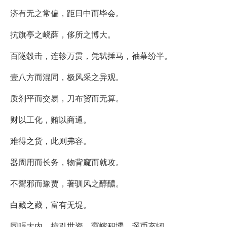
济有无之常偏，距日中而毕会。
抗旗亭之峣薛，侈所之博大。
百隧毂击，连轸万贯，凭轼捶马，袖幕纷半。
壹八方而混同，极风采之异观。
质剂平而交易，刀布贸而无算。
财以工化，贿以商通。
难得之货，此则弗容。
器周用而长务，物背窳而就攻。
不鬻邪而豫贾，著驯风之醇醲。
白藏之藏，富有无堤。
同赈大内，控引世资，賨幏积墆，琛币充牣。