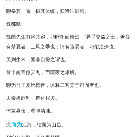
聊举其一隅，摄其体统，归诸诂训焉。
魏都赋
魏国先生有睟其容，乃盱衡而诰曰：“异乎交益之士，盖音
有楚夏者，土风之乖也；情有险易者，习俗之殊也。
虽则生常，固非自得之谓也。
昔市南宜僚弄丸，而两家之难解。
聊为吾子复玩德音，以释二客竞于辩囿者也。
夫泰极剖判，造化权舆。
体兼昼夜，理包清浊。
而为
流
江海，结而为山岳。