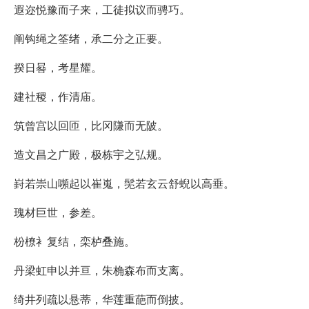
遐迩悦豫而子来，工徒拟议而骋巧。
阐钩绳之筌绪，承二分之正要。
揆日晷，考星耀。
建社稷，作清庙。
筑曾宫以回匝，比冈隒而无陂。
造文昌之广殿，极栋宇之弘规。
崶若崇山嚬起以崔嵬，髧若玄云舒蜺以高垂。
瑰材巨世，参差。
枌橑衤复结，栾栌叠施。
丹梁虹申以并亘，朱桷森布而支离。
绮井列疏以悬蒂，华莲重葩而倒披。