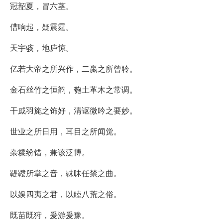
冠韶夏，冒六茎。
傮响起，疑震霆。
天宇骇，地庐惊。
亿若大帝之所兴作，二嬴之所曾聆。
金石丝竹之恒韵，匏土革木之常调。
干戚羽旄之饰好，清讴微吟之要妙。
世业之所日用，耳目之所闻觉。
杂糅纷错，兼该泛博。
鞮鞻所掌之音，韎昧任禁之曲。
以娱四夷之君，以睦八荒之俗。
既苗既狩，爰游爰豫。