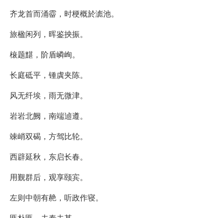
齐龙首而涌霤，时梗概於滮池。
旅楹闲列，晖鉴抰振。
榱题黮，阶盾嶙峋。
长庭砥平，锺虡夹陈。
风无纤埃，雨无微津。
岩岩北阙，南端逌遵。
竦峭双碣，方驾比轮。
西辟延秋，东启长春。
用觐群后，观享颐宾。
左则中朝有赩，听政作寝。
匪朴匪，去泰去甚。