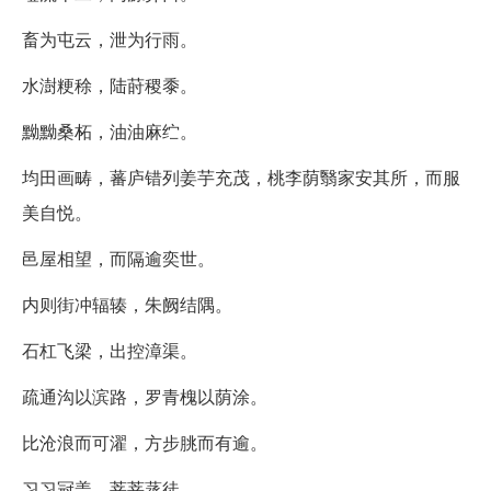
畜为屯云，泄为行雨。
水澍粳稌，陆莳稷黍。
黝黝桑柘，油油麻纻。
均田画畴，蕃庐错列姜芋充茂，桃李荫翳家安其所，而服
美自悦。
邑屋相望，而隔逾奕世。
内则街冲辐辏，朱阙结隅。
石杠飞梁，出控漳渠。
疏通沟以滨路，罗青槐以荫涂。
比沧浪而可濯，方步朓而有逾。
习习冠盖，莘莘蒸徒。