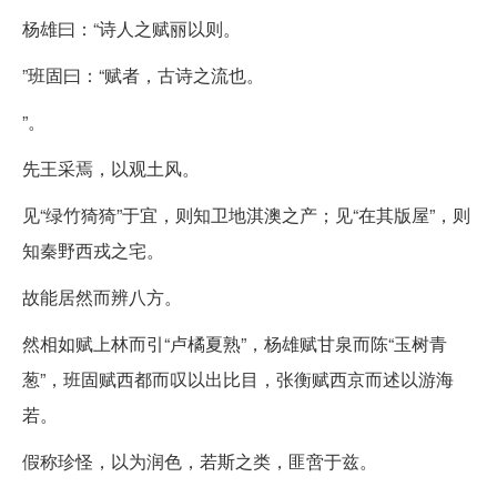
杨雄曰：“诗人之赋丽以则。
”班固曰：“赋者，古诗之流也。
”。
先王采焉，以观土风。
见“绿竹猗猗”于宜，则知卫地淇澳之产；见“在其版屋”，则
知秦野西戎之宅。
故能居然而辨八方。
然相如赋上林而引“卢橘夏熟”，杨雄赋甘泉而陈“玉树青
葱”，班固赋西都而叹以出比目，张衡赋西京而述以游海
若。
假称珍怪，以为润色，若斯之类，匪啻于兹。