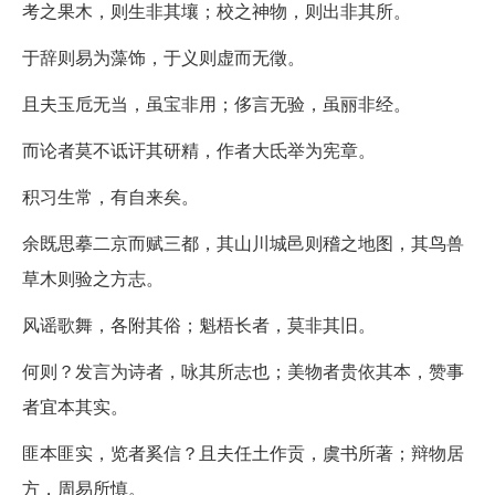
考之果木，则生非其壤；校之神物，则出非其所。
于辞则易为藻饰，于义则虚而无徵。
且夫玉卮无当，虽宝非用；侈言无验，虽丽非经。
而论者莫不诋讦其研精，作者大氐举为宪章。
积习生常，有自来矣。
余既思摹二京而赋三都，其山川城邑则稽之地图，其鸟兽
草木则验之方志。
风谣歌舞，各附其俗；魁梧长者，莫非其旧。
何则？发言为诗者，咏其所志也；美物者贵依其本，赞事
者宜本其实。
匪本匪实，览者奚信？且夫任土作贡，虞书所著；辩物居
方，周易所慎。