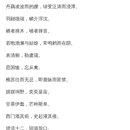
丹藕凌波而的皪，绿芰泛涛而浸潭。
羽翮颉颃，鳞介浮沈。
栖者择木，雊者择音。
若咆渤澥与姑馀，常鸣鹤而在阴。
表清籞，勒虞箴。
思国恤，忘从禽。
樵苏往而无忌，即鹿纵而匪禁。
腜腜坰野，奕奕菑亩。
甘荼伊蠢，芒种斯阜。
西门溉其前，史起灌其後。
墱流十二，同源异口。