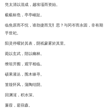
凭太清以混成，越埃壒而资始。
藐藐标危，亭亭峻趾。
临焦原而不怳，谁劲捷而无犭思？与冈岑而永固，非有期
乎世祀。
阳灵停曜於其表，阴祇蒙雾於其里。
菀以玄武，陪以幽林。
缭垣开囿，观宇相临。
硕果灌丛，围木竦寻。
篁筱怀风，蒲陶结阴。
回渊漼，积水深。
蒹葭，雚蒻森。