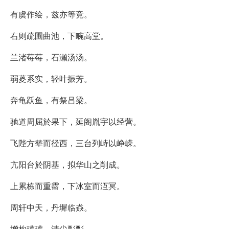
有虞作绘，兹亦等竞。
右则疏圃曲池，下畹高堂。
兰渚莓莓，石濑汤汤。
弱葼系实，轻叶振芳。
奔龟跃鱼，有祭吕梁。
驰道周屈於果下，延阁胤宇以经营。
飞陛方辇而径西，三台列峙以峥嵘。
亢阳台於阴基，拟华山之削成。
上累栋而重霤，下冰室而沍冥。
周轩中天，丹墀临猋。
增构瓘瓘，清尘彯彯。