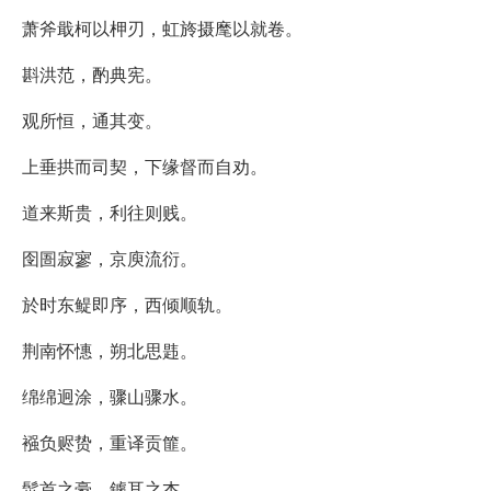
萧斧戢柯以柙刃，虹旍摄麾以就卷。
斟洪范，酌典宪。
观所恒，通其变。
上垂拱而司契，下缘督而自劝。
道来斯贵，利往则贱。
囹圄寂寥，京庾流衍。
於时东鳀即序，西倾顺轨。
荆南怀憓，朔北思韪。
绵绵迥涂，骤山骤水。
襁负赆贽，重译贡篚。
髽首之豪，鐻耳之杰。