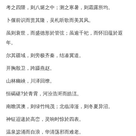
考之四隈，则八埏之中；测之寒暑，则霜露所均。
卜偃前识而赏其隆，吴札听歌而美其风。
虽则衰世，而盛德形於管弦；虽逾千祀，而怀旧蕴於遐
年。
尔其疆域，则旁极齐秦，结凑冀道。
开胸殷卫，跨蹑燕赵。
山林幽岟，川泽回缭。
恒碣碪?於青霄，河汾浩涆而皓溔。
南瞻淇澳，则绿竹纯茂；北临漳滏，则冬夏异沼。
神钲迢递於高峦，灵响时惊於四表。
温泉毖涌而自浪，华清荡邪而难老。