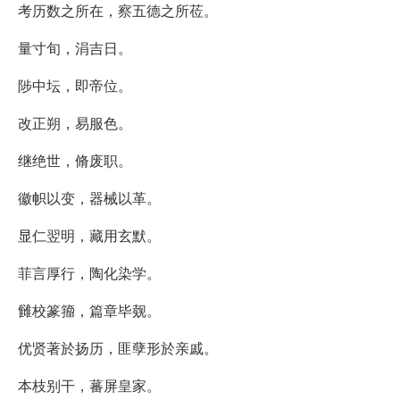
考历数之所在，察五德之所莅。
量寸旬，涓吉日。
陟中坛，即帝位。
改正朔，易服色。
继绝世，脩废职。
徽帜以变，器械以革。
显仁翌明，藏用玄默。
菲言厚行，陶化染学。
雠校篆籀，篇章毕觌。
优贤著於扬历，匪孽形於亲戚。
本枝别干，蕃屏皇家。