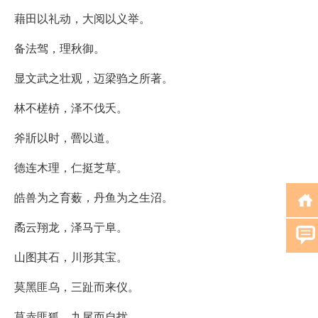
藉田以礼动，大阅以义举。
备法驾，理秋御。
显文武之壮观，迈梁驺之所著。
林不槎枿，泽不伐夭。
斧斨以时，罾以道。
德连木理，仁挺芝草。
皓兽为之育薮，丹鱼为之生沼。
矞云翔龙，泽马亍阜。
山图其石，川形其宝。
莫黑匪乌，三趾而来仪。
莫赤匪狐，九尾而自扰。