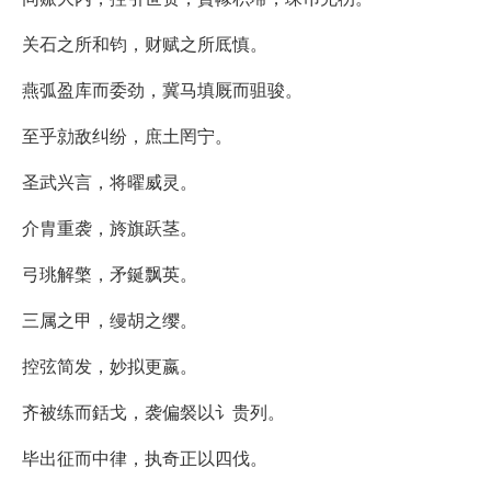
关石之所和钧，财赋之所厎慎。
燕弧盈库而委劲，冀马填厩而驵骏。
至乎勍敌纠纷，庶土罔宁。
圣武兴言，将曜威灵。
介胄重袭，旍旗跃茎。
弓珧解檠，矛鋋飘英。
三属之甲，缦胡之缨。
控弦简发，妙拟更嬴。
齐被练而銛戈，袭偏裻以讠贵列。
毕出征而中律，执奇正以四伐。