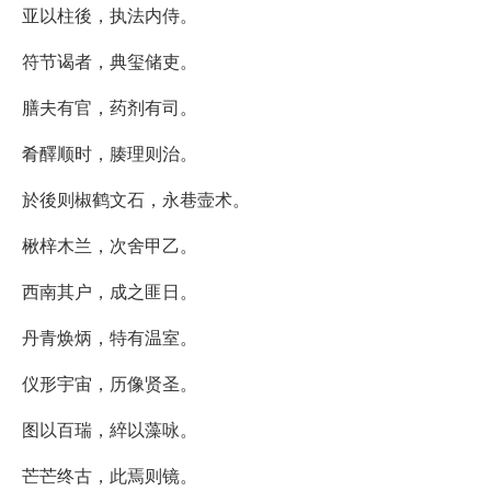
亚以柱後，执法内侍。
符节谒者，典玺储吏。
膳夫有官，药剂有司。
肴醳顺时，腠理则治。
於後则椒鹤文石，永巷壸术。
楸梓木兰，次舍甲乙。
西南其户，成之匪日。
丹青焕炳，特有温室。
仪形宇宙，历像贤圣。
图以百瑞，綷以藻咏。
芒芒终古，此焉则镜。