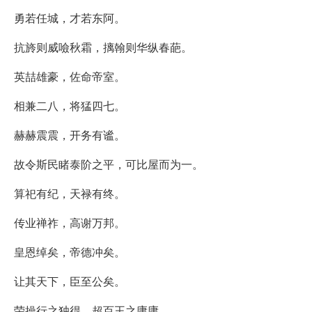
勇若任城，才若东阿。
抗旍则威噞秋霜，摛翰则华纵春葩。
英喆雄豪，佐命帝室。
相兼二八，将猛四七。
赫赫震震，开务有谧。
故令斯民睹泰阶之平，可比屋而为一。
算祀有纪，天禄有终。
传业禅祚，高谢万邦。
皇恩绰矣，帝德冲矣。
让其天下，臣至公矣。
荣操行之独得，超百王之庸庸。