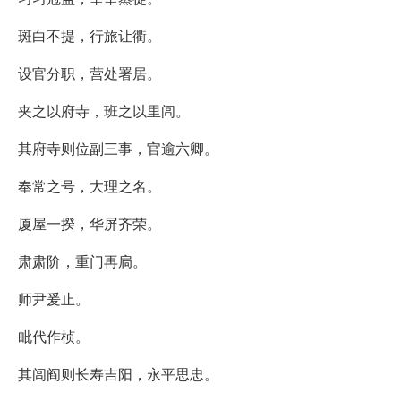
斑白不提，行旅让衢。
设官分职，营处署居。
夹之以府寺，班之以里闾。
其府寺则位副三事，官逾六卿。
奉常之号，大理之名。
厦屋一揆，华屏齐荣。
肃肃阶，重门再扃。
师尹爰止。
毗代作桢。
其闾阎则长寿吉阳，永平思忠。