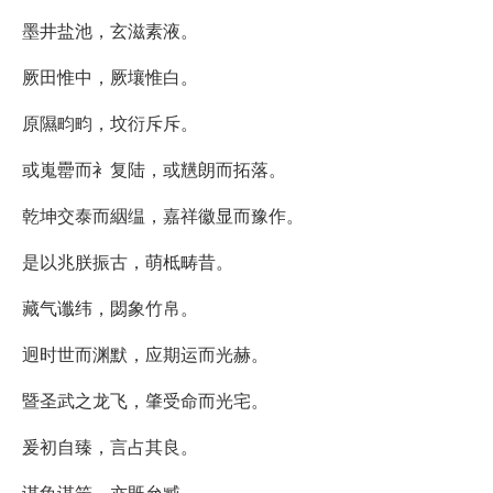
墨井盐池，玄滋素液。
厥田惟中，厥壤惟白。
原隰畇畇，坟衍斥斥。
或嵬罍而衤复陆，或黋朗而拓落。
乾坤交泰而絪缊，嘉祥徽显而豫作。
是以兆朕振古，萌柢畴昔。
藏气谶纬，閟象竹帛。
迥时世而渊默，应期运而光赫。
暨圣武之龙飞，肇受命而光宅。
爰初自臻，言占其良。
谋龟谋筮，亦既允臧。