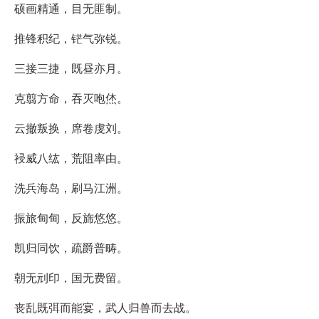
硕画精通，目无匪制。
推锋积纪，铓气弥锐。
三接三捷，既昼亦月。
克翦方命，吞灭咆烋。
云撤叛换，席卷虔刘。
祲威八纮，荒阻率由。
洗兵海岛，刷马江洲。
振旅甸甸，反旆悠悠。
凯归同饮，疏爵普畴。
朝无刓印，国无费留。
丧乱既弭而能宴，武人归兽而去战。