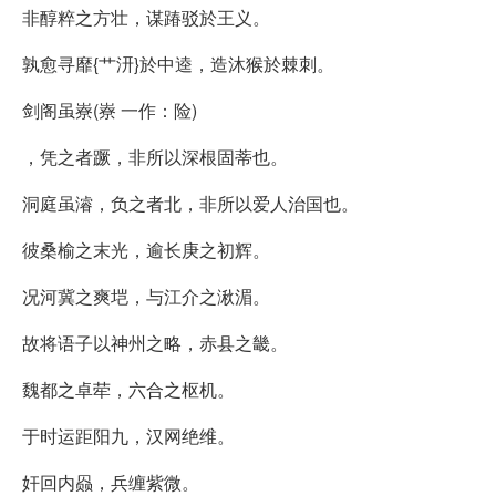
非醇粹之方壮，谋踳驳於王义。
孰愈寻靡{艹汧}於中逵，造沐猴於棘刺。
剑阁虽嶚(嶚 一作：险)
，凭之者蹶，非所以深根固蒂也。
洞庭虽濬，负之者北，非所以爱人治国也。
彼桑榆之末光，逾长庚之初辉。
况河冀之爽垲，与江介之湫湄。
故将语子以神州之略，赤县之畿。
魏都之卓荦，六合之枢机。
于时运距阳九，汉网绝维。
奸回内赑，兵缠紫微。