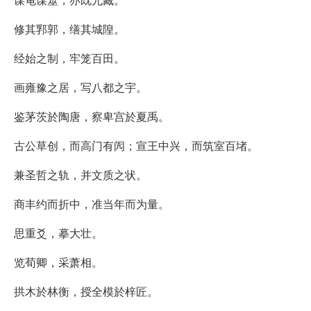
修其郛郭，缮其城隍。
经始之制，牢笼百田。
画雍豫之居，写八都之宇。
鉴茅茨於陶唐，察卑宫於夏禹。
古公草创，而高门有闶；宣王中兴，而筑室百堵。
兼圣哲之轨，并文质之状。
商丰约而折中，准当年而为量。
思重爻，摹大壮。
览荀卿，采萧相。
拱木於林衡，授全模於梓匠。