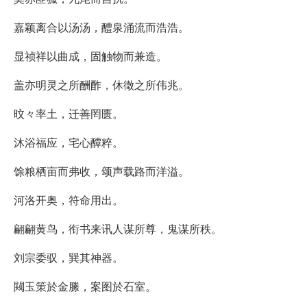
嘉颖离合以汤汤，醴泉涌流而浩浩。
显祯祥以曲成，固触物而兼造。
盖亦明灵之所酬酢，休徵之所伟兆。
旼々率土，迁善罔匮。
沐浴福应，宅心醰粹。
馀粮栖亩而弗收，颂声载路而洋溢。
河洛开奥，符命用出。
翩翩黄鸟，衔书来讯人谋所尊，鬼谋所秩。
刘宗委驭，巽其神器。
闚玉策於金縢，案图於石室。