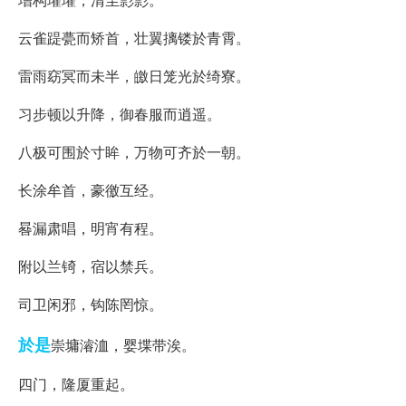
云雀踶甍而矫首，壮翼摛镂於青霄。
雷雨窈冥而未半，皦日笼光於绮寮。
习步顿以升降，御春服而逍遥。
八极可围於寸眸，万物可齐於一朝。
长涂牟首，豪徼互经。
晷漏肃唱，明宵有程。
附以兰锜，宿以禁兵。
司卫闲邪，钩陈罔惊。
於是
崇墉濬洫，婴堞带涘。
四门，隆厦重起。