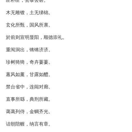
木无雕锼，土无绨锦。
玄化所甄，国风所禀。
於前则宣明显阳，顺德崇礼。
重闱洞出，锵锵济济。
珍树猗猗，奇卉萋萋。
蕙风如薰，甘露如醴。
禁台省中，连闼对廊。
直事所繇，典刑所藏。
蔼蔼列侍，金蜩齐光。
诘朝陪幄，纳言有章。