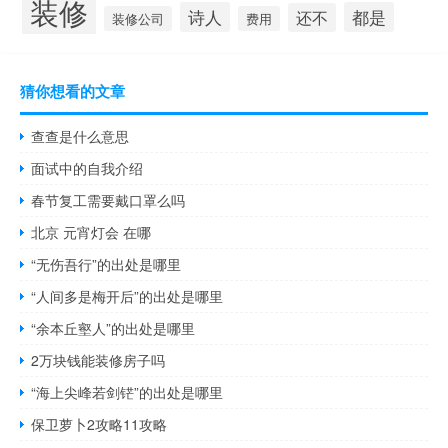
装修
诗人
都是
还不
装修公司
费用
猜你想看的文章
查查是什么意思
面试中的自我介绍
春节复工需要戴口罩么吗
北京 元宵灯会 在哪
“无伤吾行”的出处是哪里
“人间多是梅开后”的出处是哪里
“余本丘壑人”的出处是哪里
2万块钱能装修房子吗
“海上尖峰若剑铓”的出处是哪里
保卫萝卜2攻略11攻略