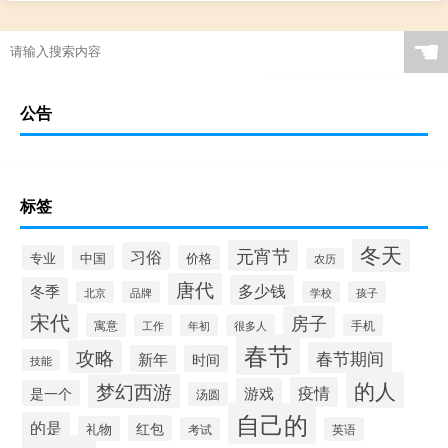
☚
公告
标签
冬天
元宵节
习俗
专业
中国
价格
农历
唐代
多少钱
冬季
北京
品牌
学校
孩子
宋代
房子
寓意
工作
年初
很多人
手机
春节
攻略
春节期间
新年
时间
技能
的人
梦幻西游
疫情
游戏
是一个
汤圆
自己的
的是
红包
礼物
考试
英语