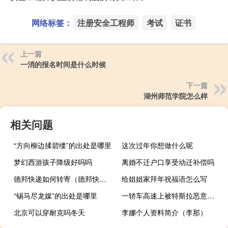
网络标签：
注册安全工程师
考试
证书
上一篇
一消的报名时间是什么时候
下一篇
湖州师范学院怎么样
相关问题
“方向柳边揉碧缕”的出处是哪里
这次过年你想做什么呢
梦幻西游孩子降级好吗吗
离婚不迁户口享受动迁补偿吗
德邦快递如何转寄（德邦快递如何）
给姐姐家拜年祝福语怎么写
“锡马尽龙媒”的出处是哪里
一轿车高速上被特斯拉恶意逼停4次 因不让插队：律师称面临刑责
北京可以穿耐克吗冬天
李娜个人资料简介（李那）