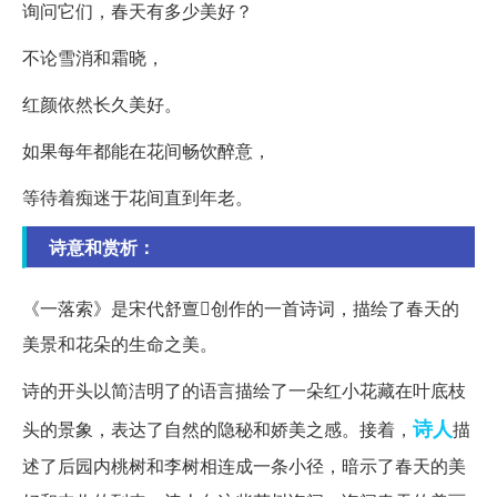
询问它们，春天有多少美好？
不论雪消和霜晓，
红颜依然长久美好。
如果每年都能在花间畅饮醉意，
等待着痴迷于花间直到年老。
诗意和赏析：
《一落索》是宋代舒亶创作的一首诗词，描绘了春天的
美景和花朵的生命之美。
诗的开头以简洁明了的语言描绘了一朵红小花藏在叶底枝
诗人
头的景象，表达了自然的隐秘和娇美之感。接着，
描
述了后园内桃树和李树相连成一条小径，暗示了春天的美