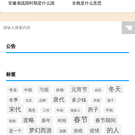
安徽省战国时期是什么国
全栈是什么意思
☚
公告
标签
冬天
元宵节
习俗
专业
中国
价格
农历
唐代
多少钱
冬季
北京
品牌
学校
孩子
宋代
房子
寓意
工作
年初
很多人
手机
春节
攻略
春节期间
新年
时间
技能
的人
梦幻西游
疫情
游戏
是一个
汤圆