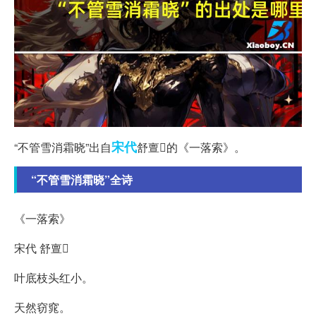
宋代
“不管雪消霜晓”出自
舒亶的《一落索》。
“不管雪消霜晓”全诗
《一落索》
宋代 舒亶
叶底枝头红小。
天然窃窕。