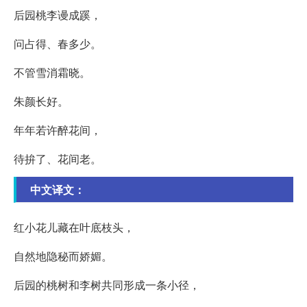
后园桃李谩成蹊，
问占得、春多少。
不管雪消霜晓。
朱颜长好。
年年若许醉花间，
待拚了、花间老。
中文译文：
红小花儿藏在叶底枝头，
自然地隐秘而娇媚。
后园的桃树和李树共同形成一条小径，