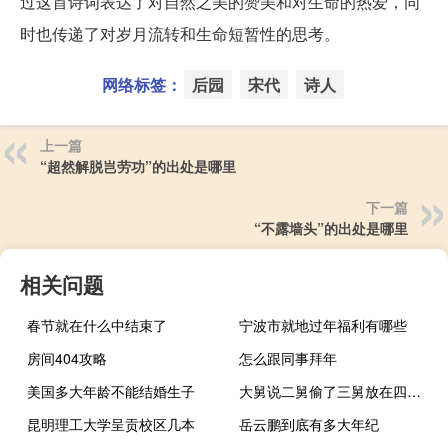
过这首诗词表达了对自然之美的赞美和对生命的热爱，同
时也传递了对岁月流转和生命短暂性的思考。
网络标签：
后园
宋代
诗人
上一篇
“超然解脱岂劳功”的出处是哪里
下一篇
“不露墙头”的出处是哪里
相关问题
春节就在什么中结束了
宁波市就地过年福利有哪些
房间404攻略
怎么跟同事拜年
美国多大年龄不能结婚生子
大舅说二舅偷了三舅放在四舅柜子（大舅去二舅家找三舅说四舅正确答案）
昆明理工大学呈贡校区几本
岳云鹏到底有多大年纪