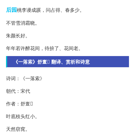
后园
桃李谩成蹊，问占得、春多少。
不管雪消霜晓。
朱颜长好。
年年若许醉花间，待拚了、花间老。
《一落索》舒亶 翻译、赏析和诗意
诗词：《一落索》
朝代：宋代
作者：舒亶
叶底枝头红小。
天然窃窕。