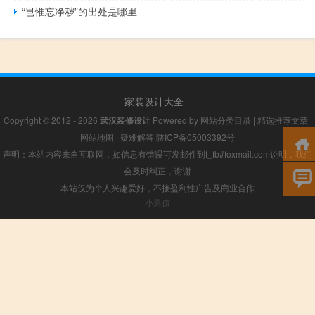
“岂惟忘净秽”的出处是哪里
家装设计大全
Copyright © 2012 - 2026
武汉装修设计
Powered by
网站分类目录
|
精选推荐文章
|
网站地图
|
疑难解答
陕ICP备05003392号
声明：本站内容来自互联网，如信息有错误可发邮件到f_fb#foxmail.com说明，我们
会及时纠正，谢谢
本站仅为个人兴趣爱好，不接盈利性广告及商业合作
小男孩