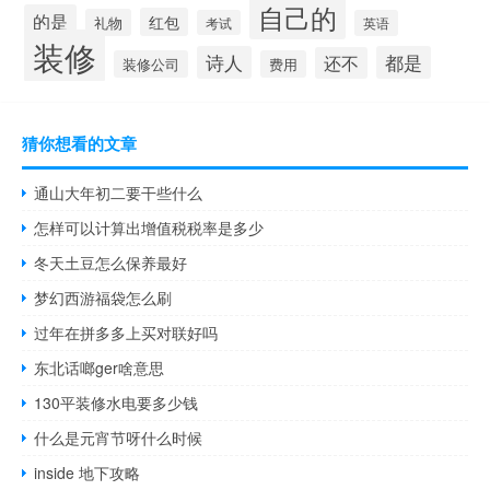
自己的
的是
红包
礼物
考试
英语
装修
诗人
都是
还不
装修公司
费用
猜你想看的文章
通山大年初二要干些什么
怎样可以计算出增值税税率是多少
冬天土豆怎么保养最好
梦幻西游福袋怎么刷
过年在拼多多上买对联好吗
东北话啷ger啥意思
130平装修水电要多少钱
什么是元宵节呀什么时候
inside 地下攻略