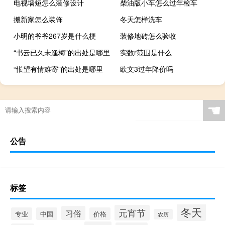
电视墙短怎么装修设计
柴油版小车怎么过年检车
搬新家怎么装饰
冬天怎样洗车
小明的爷爷267岁是什么梗
装修地砖怎么验收
“书云已久未逢梅”的出处是哪里
实数r范围是什么
“怅望有情难寄”的出处是哪里
欧文3过年降价吗
☚
公告
标签
冬天
元宵节
习俗
专业
中国
价格
农历