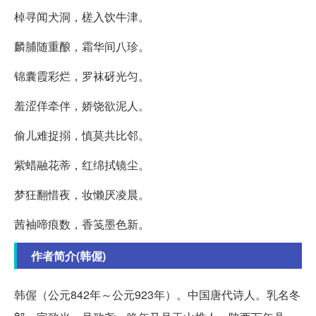
棹寻闻犬洞，槎入饮牛津。
麟脯随重酿，霜华间八珍。
锦囊霞彩烂，罗袜砑光匀。
羞涩佯牵伴，娇饶欲泥人。
偷儿难捉搦，慎莫共比邻。
紫蜡融花蒂，红绵拭镜尘。
梦狂翻惜夜，妆懒厌凌晨。
茜袖啼痕数，香笺墨色新。
作者简介(韩偓)
韩偓（公元842年～公元923年）。中国唐代诗人。乳名冬