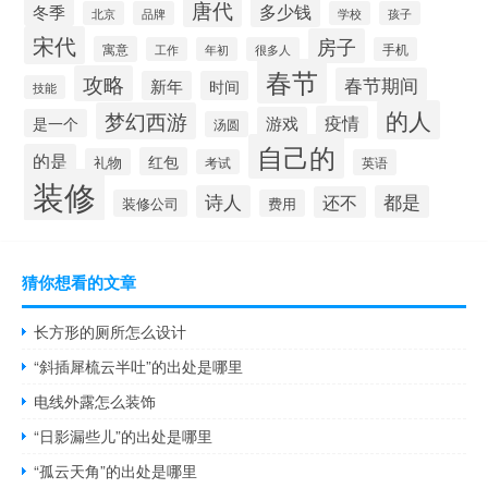
唐代
多少钱
冬季
北京
品牌
学校
孩子
宋代
房子
寓意
工作
年初
很多人
手机
春节
攻略
春节期间
新年
时间
技能
的人
梦幻西游
疫情
游戏
是一个
汤圆
自己的
的是
红包
礼物
考试
英语
装修
诗人
都是
还不
装修公司
费用
猜你想看的文章
长方形的厕所怎么设计
“斜插犀梳云半吐”的出处是哪里
电线外露怎么装饰
“日影漏些儿”的出处是哪里
“孤云天角”的出处是哪里