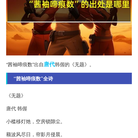
唐代
“茜袖啼痕数”出自
韩偓的《无题》。
“茜袖啼痕数”全诗
《无题》
唐代 韩偓
小槛移灯灺，空房锁隙尘。
额波风尽日，帘影月侵晨。