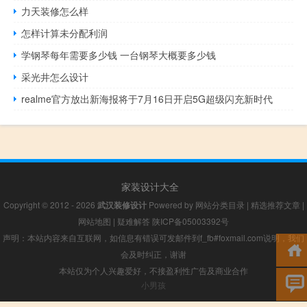
力天装修怎么样
怎样计算未分配利润
学钢琴每年需要多少钱 一台钢琴大概要多少钱
采光井怎么设计
realme官方放出新海报将于7月16日开启5G超级闪充新时代
家装设计大全
Copyright © 2012 - 2026
武汉装修设计
Powered by
网站分类目录
|
精选推荐文章
|
网站地图
|
疑难解答
陕ICP备05003392号
声明：本站内容来自互联网，如信息有错误可发邮件到f_fb#foxmail.com说明，我们
会及时纠正，谢谢
本站仅为个人兴趣爱好，不接盈利性广告及商业合作
小男孩