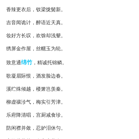
香辣更衣后，钗梁拢鬓新。
吉音闻诡计，醉语近天真。
妆好方长叹，欢馀却浅颦。
绣屏金作屋，丝幰玉为轮。
绵竹
致意通
，精诚托锦鳞。
歌凝眉际恨，酒发脸边春。
溪纻殊倾越，楼箫岂羡秦。
柳虚禳沴气，梅实引芳津。
乐府降清唱，宫厨减食珍。
防闲襟并敛，忍妒泪休匀。