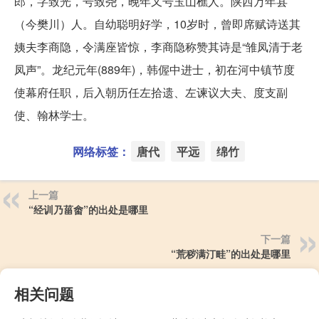
郎，字致光，号致尧，晚年又号玉山樵人。陕西万年县
（今樊川）人。自幼聪明好学，10岁时，曾即席赋诗送其
姨夫李商隐，令满座皆惊，李商隐称赞其诗是“雏凤清于老
凤声”。龙纪元年(889年)，韩偓中进士，初在河中镇节度
使幕府任职，后入朝历任左拾遗、左谏议大夫、度支副
使、翰林学士。
网络标签：
唐代
平远
绵竹
上一篇
“经训乃菑畬”的出处是哪里
下一篇
“荒秽满汀畦”的出处是哪里
相关问题