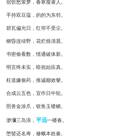
宿饮愁萦梦，春寒瘦著人。
手持双豆蔻，的的为东邻。
碧瓦偏光日，红帘不受尘。
柳昏连绿野，花烂烁清晨。
书密偷看数，情通破体新。
明言终未实，暗祝始应真。
枉道嫌偷药，推诚鄙效颦。
合成云五色，宜作日中轮。
照兽金涂爪，钗鱼玉镂鳞。
平远
渺瀰三岛浪，
一楼春。
堕髻还名寿，修蛾本姓秦。