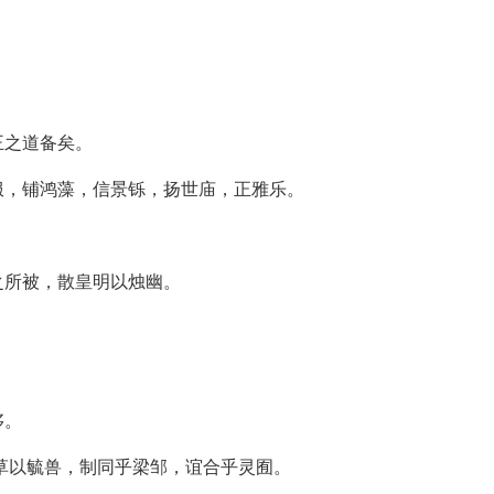
王之道备矣。
服，铺鸿藻，信景铄，扬世庙，正雅乐。
之所被，散皇明以烛幽。
侈。
草以毓兽，制同乎梁邹，谊合乎灵囿。