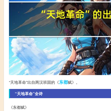
东都
“天地革命”出自两汉班固的《
赋》。
“天地革命”全诗
《东都赋》