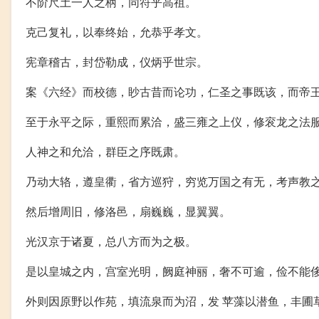
不阶尺土一人之柄，同符乎高祖。
克己复礼，以奉终始，允恭乎孝文。
宪章稽古，封岱勒成，仪炳乎世宗。
案《六经》而校德，眇古昔而论功，仁圣之事既该，而帝
至于永平之际，重熙而累洽，盛三雍之上仪，修衮龙之法
人神之和允洽，群臣之序既肃。
乃动大辂，遵皇衢，省方巡狩，穷览万国之有无，考声教
然后增周旧，修洛邑，扇巍巍，显翼翼。
光汉京于诸夏，总八方而为之极。
是以皇城之内，宫室光明，阙庭神丽，奢不可逾，俭不能
外则因原野以作苑，填流泉而为沼，发 苹藻以潜鱼，丰圃