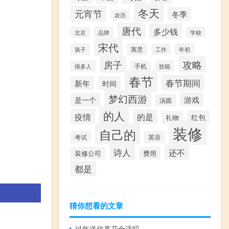
冬天
元宵节
冬季
农历
唐代
多少钱
北京
品牌
学校
宋代
寓意
孩子
工作
年初
攻略
房子
很多人
手机
技能
春节
春节期间
新年
时间
梦幻西游
游戏
是一个
汤圆
的人
疫情
的是
红包
礼物
装修
自己的
考试
英语
诗人
还不
装修公司
费用
都是
猜你想看的文章
过年送仿真花合适吗