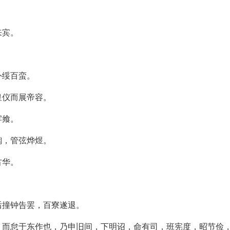
来宾。
外绥百蛮。
皇仪而展帝容。
牢飨。
鍧，管弦烨煜。
古华。
后撞钟告罢，百寮遂退。
，而怠于东作也，乃申旧间，下明诏，命有司，班宪度，昭节俭