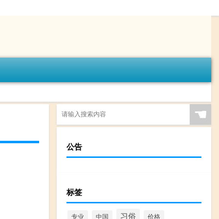
☚
公告
标签
习俗
专业
中国
价格