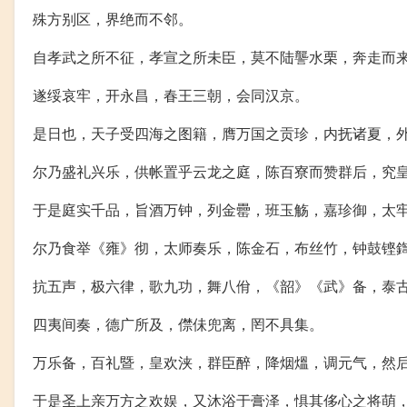
殊方别区，界绝而不邻。
自孝武之所不征，孝宣之所未臣，莫不陆讋水栗，奔走而
遂绥哀牢，开永昌，春王三朝，会同汉京。
是日也，天子受四海之图籍，膺万国之贡珍，内抚诸夏，
尔乃盛礼兴乐，供帐置乎云龙之庭，陈百寮而赞群后，究
于是庭实千品，旨酒万钟，列金罍，班玉觞，嘉珍御，太
尔乃食举《雍》彻，太师奏乐，陈金石，布丝竹，钟鼓铿
抗五声，极六律，歌九功，舞八佾，《韶》《武》备，泰
四夷间奏，德广所及，僸佅兜离，罔不具集。
万乐备，百礼暨，皇欢浃，群臣醉，降烟熅，调元气，然
于是圣上亲万方之欢娱，又沐浴于膏泽，惧其侈心之将萌