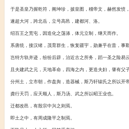
于是圣皇乃握乾符，阐坤珍，披皇图，稽帝文，赫然发愤
遂超大河，跨北岳，立号高邑，建都河、洛。
绍百王之荒屯，因造化之荡涤，体元立制，继天而作。
系唐统，接汉绪，茂育群生，恢复疆宇，勋兼乎在昔，事
岂特方轨并迹，纷纷后辟，治近古之所务，蹈一圣之险易
且夫建武之元，天地革命，四海之内，更造夫妇，肇有父
分州土，立市朝，作盘舆，造器械，斯乃轩辕氏之所以开
龚行天罚，应天顺人，斯乃汤、武之所以昭王业也。
迁都改邑，有殷宗中兴之则焉。
即土之中，有周成隆平之制焉。