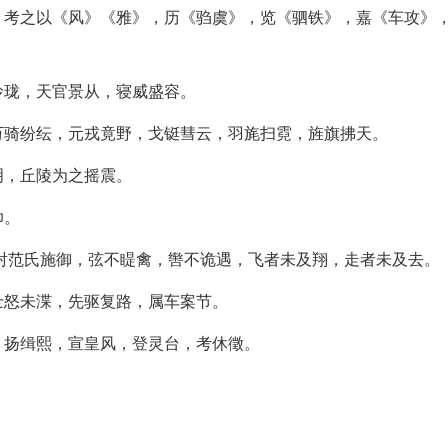
，考之以《风》《雅》，历《驺虞》，览《驷铁》，嘉《车攻》
玲珑，天官景从，寝威盛容。
万骑纷纭，元戎竟野，戈铤彗云，羽旄扫霓，旌旗拂天。
明，丘陵为之摇震。
帅。
射范氏施御，弦不睼禽，辔不诡遇，飞者未及翔，走者未及去。
士怒未渫，先驱复路，属车案节。
，扬缉熙，宣皇风，登灵台，考休徵。
。