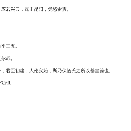
，应若兴云，霆击昆阳，凭怒雷震。
勤乎三五。
云尔哉。
子，君臣初建，人伦实始，斯乃伏牺氏之所以基皇德也。
帝功也。