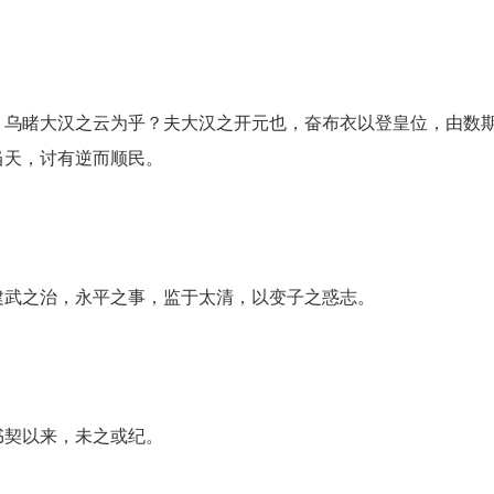
，乌睹大汉之云为乎？夫大汉之开元也，奋布衣以登皇位，由数
当天，讨有逆而顺民。
建武之治，永平之事，监于太清，以变子之惑志。
书契以来，未之或纪。