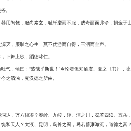
盛务。
，器用陶匏，服尚素玄，耻纤靡而不服，贱奇丽而弗珍，捐金于
之源灭，廉耻之心生，莫不优游而自得，玉润而金声。
莘，下舞上歌，蹈德咏仁。
吐气，颂曰：“盛哉乎斯世！”今论者但知诵虞、夏之《书》，咏
古今之清浊，究汉德之所由。
夷洞达，万方辐凑？秦岭、九崚，泾、渭之川，曷若四渎、五岳
，统和天人？太液、昆明，鸟兽之囿，曷若辟雍海流，道德之富