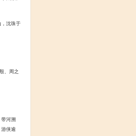
山，沈珠于
殷、周之
，带河溯
？游侠逾