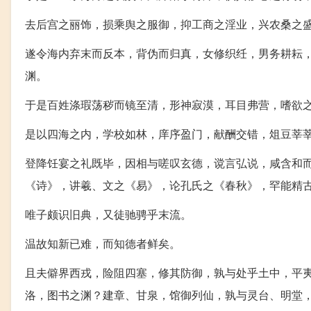
去后宫之丽饰，损乘舆之服御，抑工商之淫业，兴农桑之
遂令海内弃末而反本，背伪而归真，女修织纴，男务耕耘
渊。
于是百姓涤瑕荡秽而镜至清，形神寂漠，耳目弗营，嗜欲
是以四海之内，学校如林，庠序盈门，献酬交错，俎豆莘
登降饪宴之礼既毕，因相与嗟叹玄德，谠言弘说，咸含和而
《诗》，讲羲、文之《易》，论孔氏之《春秋》，罕能精
唯子颇识旧典，又徒驰骋乎末流。
温故知新已难，而知德者鲜矣。
且夫僻界西戎，险阻四塞，修其防御，孰与处乎土中，平
洛，图书之渊？建章、甘泉，馆御列仙，孰与灵台、明堂