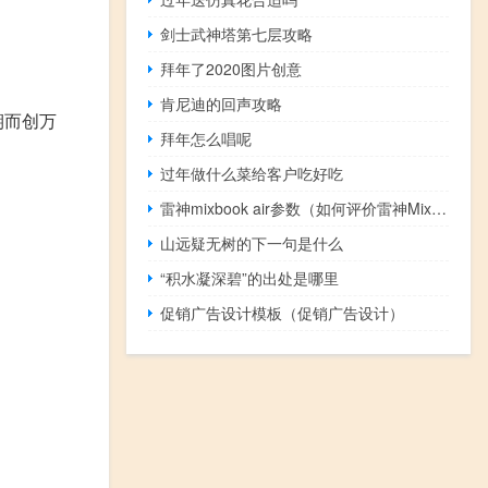
剑士武神塔第七层攻略
拜年了2020图片创意
肯尼迪的回声攻略
期而创万
拜年怎么唱呢
过年做什么菜给客户吃好吃
雷神mixbook air参数（如何评价雷神MixBook Air 如何评价苏富比迷你电脑）
山远疑无树的下一句是什么
“积水凝深碧”的出处是哪里
促销广告设计模板（促销广告设计）