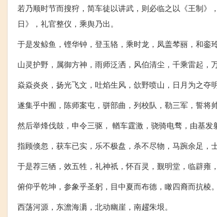
若乃顺时节而搜狩，简车徒以讲武，则必临之以《王制》
日》，礼官整仪，乘舆乃出。
于是发鲸鱼，铿华钟，登玉辂，乘时龙，凤盖棽丽，和銮
山灵护野，属御方神，雨师泛洒，风伯清尘，千乘雷起，
焱焱炎炎，扬光飞文，吐焰生风，欱野喷山，日月为之夺
遂集乎中囿，陈师案屯，骈部曲，列校队，勒三军，誓将
然后举烽伐鼓，申令三驱， 輶车霆激，骁骑电骛，由基发
指顾倏忽，获车已实，乐不极盘，杀不尽物，马踠余足，
于是荐三牺，效五牲，礼神祇，怀百灵，觐明堂，临辟雍
俯仰乎乾坤，参象乎圣躬，目中夏而布德，瞰四裔而抗棱
西荡河源，东澹海漘，北动幽崖，南趯朱垠。