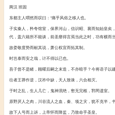
两汉 班固
东都主人喟然而叹曰：“痛乎风俗之移人也。
子实秦人，矜夸馆室，保界河山，信识昭、襄而知始皇矣
代，盖六籍所不能谈，前圣靡得言焉当此之时，功有横而
故娄敬度势而献其说，萧公权宜而拓其制。
时岂泰而安之哉，计不得以已也。
吾子曾不是睹，顾曜后嗣之末造，不亦暗乎？今将语子以
往者王莽作逆，汉祚中缺，天人致诛，六合相灭。
于时之乱，生人几亡，鬼神泯绝，壑无完柩，郛罔遗室。
原野厌人之肉，川谷流人之血，秦、项之灾，犹不克半，
故下人号而上诉，上帝怀而降监，乃致命乎圣皇。