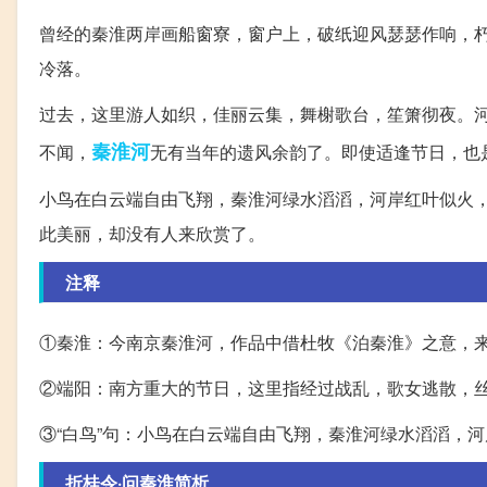
曾经的秦淮两岸画船窗寮，窗户上，破纸迎风瑟瑟作响，
冷落。
过去，这里游人如织，佳丽云集，舞榭歌台，笙箫彻夜。
秦淮河
不闻，
无有当年的遗风余韵了。即使适逢节日，也是“
小鸟在白云端自由飞翔，秦淮河绿水滔滔，河岸红叶似火
此美丽，却没有人来欣赏了。
注释
①秦淮：今南京秦淮河，作品中借杜牧《泊秦淮》之意，
②端阳：南方重大的节日，这里指经过战乱，歌女逃散，
③“白鸟”句：小鸟在白云端自由飞翔，秦淮河绿水滔滔，
折桂令·问秦淮简析