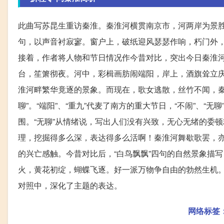
此曲写苏昆生重访秦淮。秦淮河横贯南京市，河两岸为景胜
句，以声音衬寂寥。窗户上，破纸迎风瑟瑟作响，朽门外
接着，作者将人物和节日情况作今昔对比，突出今日秦淮
台，笙箫彻夜。河中，彩楫画肪闹端阳，岸上，酒旗耸立庆重九
淮河畔繁华竟逐的景象。而现在，歌女逃散，丝竹不闻，秦
聊”。“端阳”、“重九”代麦了南方的重大节日，“不闹”、“
围。“无聊”从情绪说，写出人们没有兴致，无心无绪的委
理，挖掘得多么深，表达得多么活啊！秦淮河舞歇歌罢，
的兴亡感触。今昔对比后，“白鸟飘飘”四句的自然景象描
火，黄花初绽，蝴蝶飞逐。好一派万物争自由的勃然生机
对照中，深化了主题的表达。
网络标签