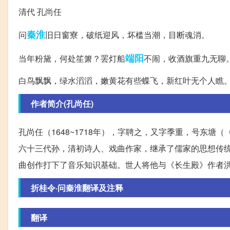
清代 孔尚任
秦淮
问
旧日窗寮，破纸迎风，坏槛当潮，目断魂消。
端阳
当年粉黛，何处笙箫？罢灯船
不闹，收酒旗重九无聊
白鸟飘飘，绿水滔滔，嫩黄花有些蝶飞，新红叶无个人瞧
作者简介(孔尚任)
孔尚任（1648~1718年），字聘之，又字季重，号东
六十三代孙，清初诗人、戏曲作家，继承了儒家的思想传
曲创作打下了音乐知识基础。世人将他与《长生殿》作者洪
折桂令·问秦淮翻译及注释
翻译