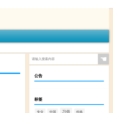
☚
公告
标签
习俗
专业
中国
价格