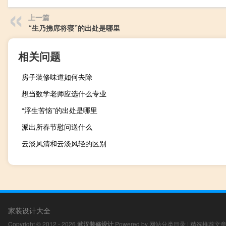
上一篇
“生乃拂席将寝”的出处是哪里
相关问题
房子装修味道如何去除
想当数学老师应选什么专业
“浮生苦恼”的出处是哪里
派出所春节慰问送什么
云淡风清和云淡风轻的区别
家装设计大全
Copyright © 2012 - 2026
武汉装修设计
Powered by
网站分类目录
|
精选推荐文