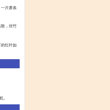
，一片萧条
逃散，丝竹
下的红叶如
机。