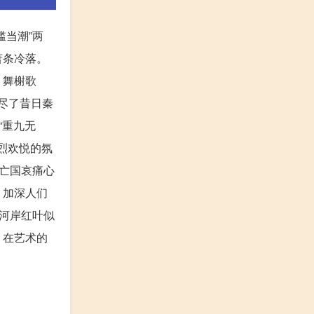
当潮”两
萧条冷落。
，舞榭歌
写尽了昔日秦
“重九无
热烈欢悦的氛
亡国哀痛心
，加深人们
河岸红叶似
，在艺术的