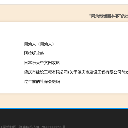
“同为懒慢园林客”的
潮汕人（潮汕人）
阿拉呀攻略
日本乐天中文网攻略
肇庆市建设工程有限公司(关于肇庆市建设工程有限公司简述
过年前的社保会缴吗
章
|
网站地图
|
疑难解答
陕ICP备05003392号