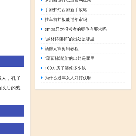
手游梦幻西游新手攻略
挂车前挡板能过年审吗
emba只对报考者的职位有要求吗
“虽材怀随和”的出处是哪里
酒酿元宵剪辑教程
“藋藋拂清流”的出处是哪里
100方房子装修多少钱
阜人，孔子
为什么过年女人好打仗呀
为以后的戏