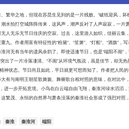
、繁华之地，但现在苏昆生见到的是一片残败。“破纸迎风，坏槛
，潮水拍打空城阵阵传来，这风声，潮声反衬了人声寂寂，一片
河无人无乐无节日佳庆的空寂。过去，这里游人如织，佳丽云集
。作者用富有特征性的“粉黛”、“笙箫”、“灯船”、“酒旗”，
淮河无有当年的遗风余韵了。即使适逢节日，也是“端阳不闹”，
无聊”突出了一片冷落凄清。“不闹”从环境气氛说，虽是佳节，却无
顿精神状态。节日尚且如此，平日就更可想而知了。作者把人民的
亦大有与南明王朝笙歌旖旎、舞榭歌台相对照的意味，在对比中
写，进一步开拓意境。小鸟在白云端自由飞翔，秦淮河绿水滔滔，
。这繁茂、永恒的自然界与萧条没落的秦淮社会形成了强烈对照
：
秦淮
秦淮河
端阳