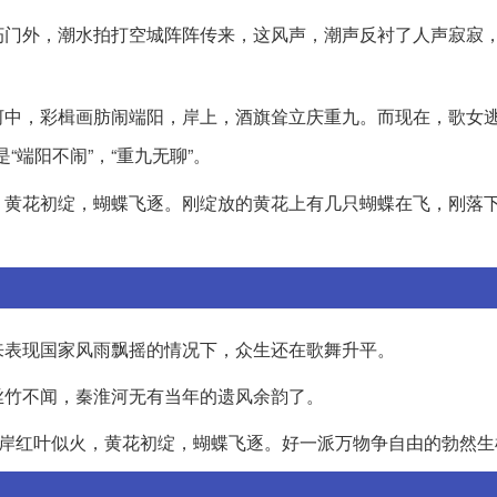
朽门外，潮水拍打空城阵阵传来，这风声，潮声反衬了人声寂寂
河中，彩楫画肪闹端阳，岸上，酒旗耸立庆重九。而现在，歌女
端阳不闹”，“重九无聊”。
，黄花初绽，蝴蝶飞逐。刚绽放的黄花上有几只蝴蝶在飞，刚落
来表现国家风雨飘摇的情况下，众生还在歌舞升平。
丝竹不闻，秦淮河无有当年的遗风余韵了。
河岸红叶似火，黄花初绽，蝴蝶飞逐。好一派万物争自由的勃然生