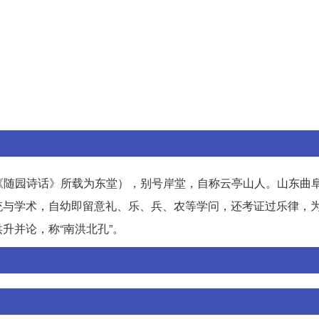
。
。
塘（《随园诗话》所载为东堂），别号岸堂，自称云亭山人。山东曲
统与学术，自幼即留意礼、乐、兵、农等学问，还考证过乐律，
升并论，称“南洪北孔”。