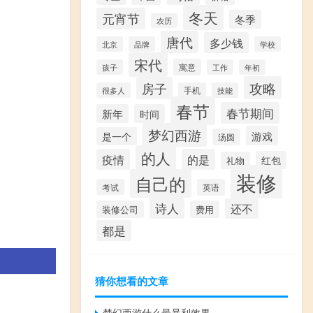
冬天
元宵节
冬季
农历
唐代
多少钱
北京
品牌
学校
宋代
寓意
孩子
工作
年初
攻略
房子
很多人
手机
技能
春节
春节期间
新年
时间
梦幻西游
游戏
是一个
汤圆
的人
疫情
的是
红包
礼物
装修
自己的
考试
英语
诗人
还不
装修公司
费用
都是
猜你想看的文章
梦幻西游什么最暴利效果