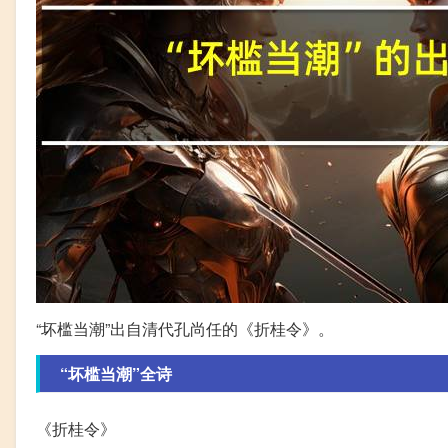
“坏槛当潮”出自清代孔尚任的《折桂令》。
“坏槛当潮”全诗
《折桂令》