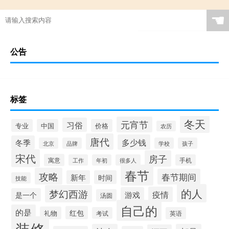
☚
公告
标签
冬天
元宵节
习俗
专业
中国
价格
农历
唐代
多少钱
冬季
北京
品牌
学校
孩子
宋代
房子
寓意
工作
年初
很多人
手机
春节
攻略
春节期间
新年
时间
技能
的人
梦幻西游
疫情
游戏
是一个
汤圆
自己的
的是
红包
礼物
考试
英语
装修