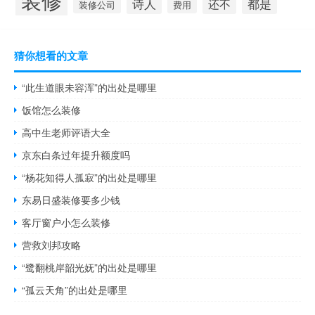
诗人
都是
还不
装修公司
费用
猜你想看的文章
“此生道眼未容浑”的出处是哪里
饭馆怎么装修
高中生老师评语大全
京东白条过年提升额度吗
“杨花知得人孤寂”的出处是哪里
东易日盛装修要多少钱
客厅窗户小怎么装修
营救刘邦攻略
“鹭翻桃岸韶光妩”的出处是哪里
“孤云天角”的出处是哪里