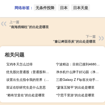
网络标签：
无条件投降
日本
日本天皇
上一篇
“南海残铜柱”的出处是哪里
下一篇
“豫让衅面吞炭”的出处是哪里
相关问题
宝鸡冬天怎么过得
宁波精达：目前已接到4680大圆柱量产线订单
优先股比普通股（普通股和优先股的异同）
净水机什么牌子好沁园（净水机什么牌子好）
设置出生点指令我的世界（设置出生点指令）
三星Galaxy Z Flip首次动手视频泄露这是它的外�
双证在职研究生是什么意思
“寥落五陵平”的出处是哪里
“赖有甘棠在”的出处是哪里
“宁思千里游”的出处是哪里