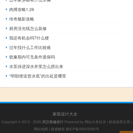
肉搏攻略1.26
传奇魅影攻略
厨房没光线怎么装修
我还有机会吗?什么梗
过年找什么工作比较难
犹豫期内可无条件退保吗
水泵掉进深水井里怎么捞出来
“明朝便送曾冰底”的出处是哪里
家装设计大全
Copyright © 2012 - 2026
武汉装修设计
Powered by
网站分类目录
|
精选推荐文章
|
网站地图
|
疑难解答
陕ICP备05003392号