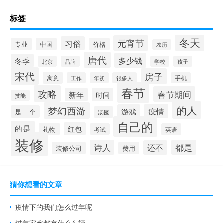
标签
冬天
元宵节
习俗
专业
中国
价格
农历
唐代
多少钱
冬季
北京
品牌
学校
孩子
宋代
房子
寓意
工作
年初
很多人
手机
春节
攻略
春节期间
新年
时间
技能
的人
梦幻西游
疫情
游戏
是一个
汤圆
自己的
的是
红包
礼物
考试
英语
装修
诗人
都是
还不
装修公司
费用
猜你想看的文章
疫情下的我们怎么过年呢
过年家乡都有什么车辆