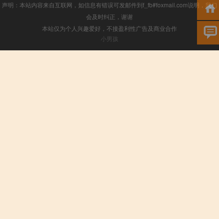
声明：本站内容来自互联网，如信息有错误可发邮件到f_fb#foxmail.com说明，我们
会及时纠正，谢谢
本站仅为个人兴趣爱好，不接盈利性广告及商业合作
小男孩