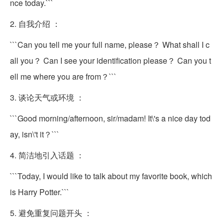
nce today.```
2. 自我介绍 ：
```Can you tell me your full name, please？ What shall I c
all you？ Can I see your identification please？ Can you t
ell me where you are from？```
3. 谈论天气或环境 ：
```Good morning/afternoon, sir/madam! It\'s a nice day tod
ay, isn\'t it？```
4. 简洁地引入话题 ：
```Today, I would like to talk about my favorite book, which
is Harry Potter.```
5. 避免重复问题开头 ：