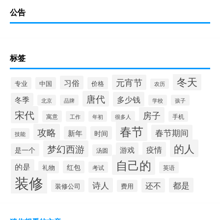
公告
标签
冬天
元宵节
习俗
专业
中国
价格
农历
唐代
多少钱
冬季
北京
品牌
学校
孩子
宋代
房子
寓意
工作
年初
很多人
手机
春节
攻略
春节期间
新年
时间
技能
的人
梦幻西游
疫情
游戏
是一个
汤圆
自己的
的是
红包
礼物
考试
英语
装修
诗人
都是
还不
装修公司
费用