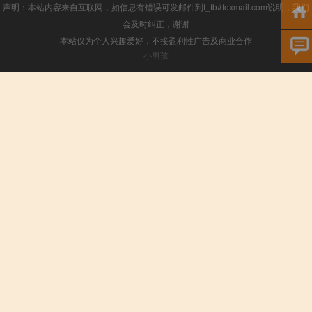
声明：本站内容来自互联网，如信息有错误可发邮件到f_fb#foxmail.com说明，我们
会及时纠正，谢谢
本站仅为个人兴趣爱好，不接盈利性广告及商业合作
小男孩