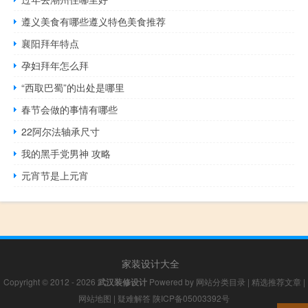
遵义美食有哪些遵义特色美食推荐
襄阳拜年特点
孕妇拜年怎么拜
“西取巴蜀”的出处是哪里
春节会做的事情有哪些
22阿尔法轴承尺寸
我的黑手党男神 攻略
元宵节是上元宵
家装设计大全
Copyright © 2012 - 2026
武汉装修设计
Powered by
网站分类目录
|
精选推荐文章
|
网站地图
|
疑难解答
陕ICP备05003392号