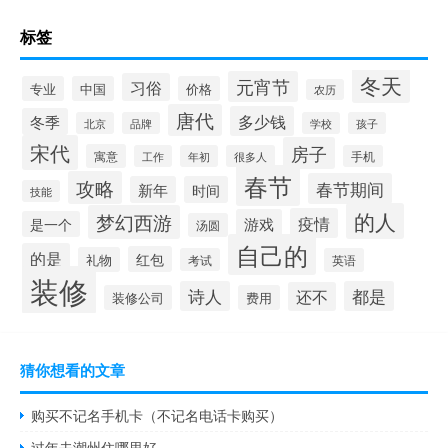
标签
冬天
元宵节
习俗
专业
中国
价格
农历
唐代
多少钱
冬季
北京
品牌
学校
孩子
宋代
房子
寓意
工作
年初
很多人
手机
春节
攻略
春节期间
新年
时间
技能
的人
梦幻西游
疫情
游戏
是一个
汤圆
自己的
的是
红包
礼物
考试
英语
装修
诗人
都是
还不
装修公司
费用
猜你想看的文章
购买不记名手机卡（不记名电话卡购买）
过年去潮州住哪里好