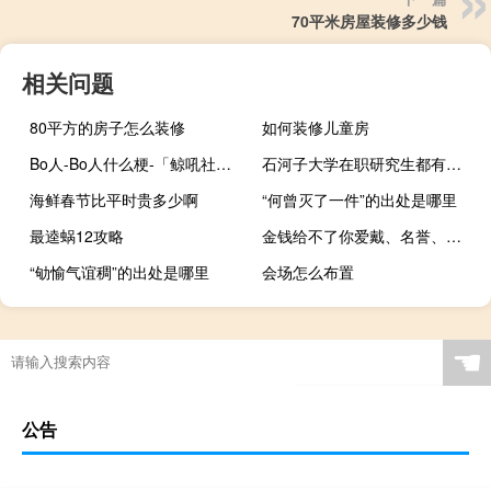
70平米房屋装修多少钱
相关问题
80平方的房子怎么装修
如何装修儿童房
Bo人-Bo人什么梗-「鲸吼社区」
石河子大学在职研究生都有哪些授课方式
海鲜春节比平时贵多少啊
“何曾灭了一件”的出处是哪里
最逵蜗12攻略
金钱给不了你爱戴、名誉、榜单什么梗
“劬愉气谊稠”的出处是哪里
会场怎么布置
☚
公告