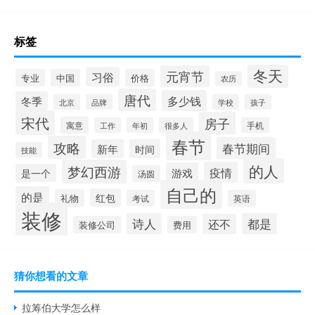
标签
冬天
元宵节
习俗
专业
中国
价格
农历
唐代
多少钱
冬季
北京
品牌
学校
孩子
宋代
房子
寓意
工作
年初
很多人
手机
春节
攻略
春节期间
新年
时间
技能
的人
梦幻西游
疫情
游戏
是一个
汤圆
自己的
的是
红包
礼物
考试
英语
装修
诗人
都是
还不
装修公司
费用
猜你想看的文章
拉筹伯大学怎么样