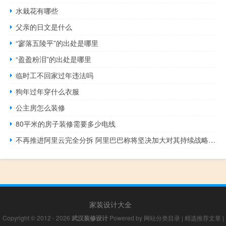
水栽花有哪些
父亲的日文是什么
“寥落五陵平”的出处是哪里
“盈盈粉泪”的出处是哪里
临时工不回家过年违法吗
狗年过年穿什么衣服
公主房怎么装修
80平米的房子装修需要多少电线
不再推进阿里云完全分拆 阿里巴巴称将坚决加大对其持续战略投入 到底什么情况嘞
家装设计大全
Copyright © 2012 - 2026
武汉装修设计
Powered by
网站分类目录
|
精选推荐文章
|