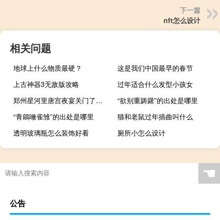
下一篇
nft怎么设计
相关问题
地球上什么物质最硬？
这是我们中国最早的春节
上古神器3无敌版攻略
过年适合什么发型小孩女
郑州星河里唐宫夜宴关门了吗 郑州地标唐宫夜宴舞
“欲别重踌躇”的出处是哪里
“青鵳噉雀雏”的出处是哪里
猫和老鼠过年插曲叫什么
透明玻璃瓶怎么装饰好看
厕所小怎么设计
☚
公告