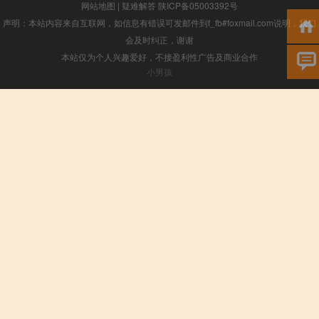
网站地图
|
疑难解答
陕ICP备05003392号
声明：本站内容来自互联网，如信息有错误可发邮件到f_fb#foxmail.com说明，我们
会及时纠正，谢谢
本站仅为个人兴趣爱好，不接盈利性广告及商业合作
小男孩