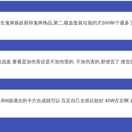
鬼将炼妖获得鬼将饰品,第二,吸血套装垃圾的才200W/个最多
0. 夜战套.要看是加伤害还是不加伤害的. 不加伤害的.那便宜了.便
足怪和6级满次的卡片合成就可以 百足自己去抓比较好 45W左右啊 