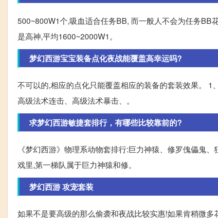
500~800W1个,吸血适合任务BB, 而一般人不会为任务
是高神,平均1600~2000W1。
梦幻西游宝宝装备点化夜战能覆盖高幸运吗?
不可以的,相应的点化只能覆盖相应的装备的套装效果。 1
高级法术连击、高级法术暴击、。
求梦幻西游敏捷套排行，有哪些比较靠前的?
《梦幻西游》物理系动物套排行:巨力神猿、修罗傀儡鬼、
戏里,第一梯队属于巨力神猿和修。
梦幻西游 攻宠套装
如果不是要高级的那么偷袭和夜战比较实惠!如果肯稍微多花