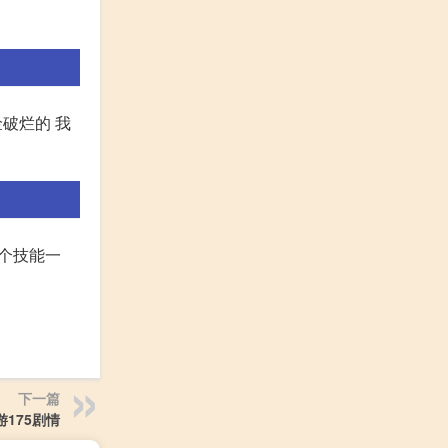
破烂的 我
这个技能一
下一篇
175剧情