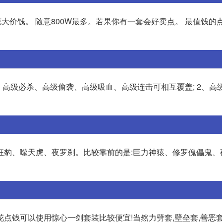
BB花大价钱。 随意800W最多。若果你有一套会好卖点。 最值钱
、高级必杀、高级偷袭、高级吸血、高级连击可相互覆盖; 2、高
狂豹、噬天虎、夜罗刹。比较靠前的是:巨力神猿、修罗傀儡鬼、
点钱可以使用惊心一剑套装比较便宜!当然力劈套,壁垒套,善恶