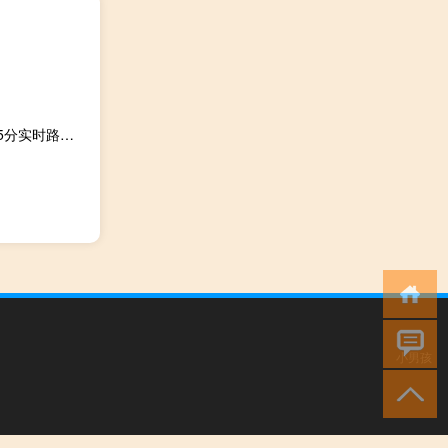
2023-11-18 22:27： 水昭高速交警2023年11月18日22时25分实时路况：G85银昆高速公路昭通段昆明至重庆方向K1676+800M（大关县境内大关1号自救匝道），紧急避险车道冲上一辆小货车，现交警及相关部门正在施救，在此期间该紧急避险车道完全不能提供使用；悦乐至上高桥路段有浓雾，能见度低；请途经该路段的各位驾驶员朋友听从 ​​​
小男孩