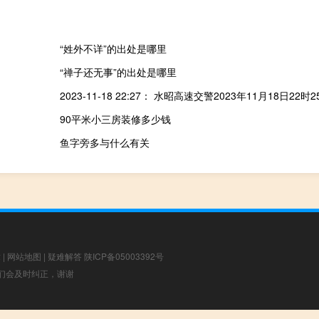
“姓外不详”的出处是哪里
“禅子还无事”的出处是哪里
90平米小三房装修多少钱
鱼字旁多与什么有关
章
|
网站地图
|
疑难解答
陕ICP备05003392号
，我们会及时纠正，谢谢