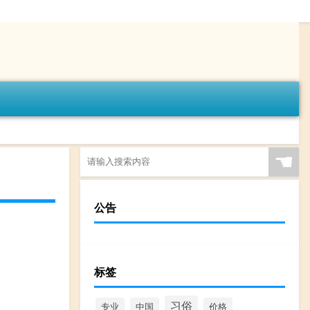
☚
公告
标签
习俗
专业
中国
价格