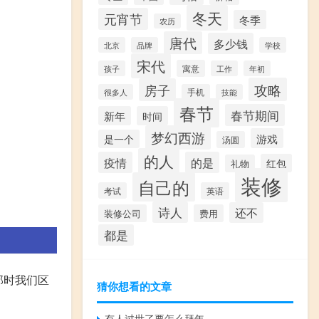
冬天
元宵节
冬季
农历
唐代
多少钱
北京
品牌
学校
宋代
寓意
孩子
工作
年初
攻略
房子
很多人
手机
技能
春节
春节期间
新年
时间
梦幻西游
游戏
是一个
汤圆
的人
疫情
的是
红包
礼物
装修
自己的
考试
英语
诗人
还不
装修公司
费用
都是
。那时我们区
猜你想看的文章
有人过世了要怎么拜年