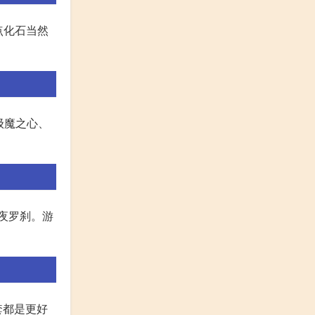
的点化石当然
级魔之心、
夜罗刹。游
套都是更好