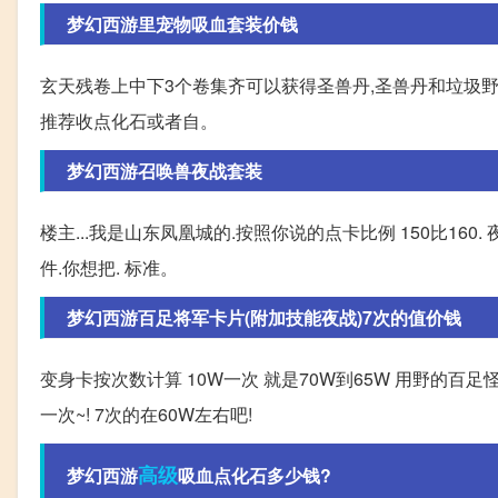
梦幻西游里宠物吸血套装价钱
玄天残卷上中下3个卷集齐可以获得圣兽丹,圣兽丹和垃圾野生
推荐收点化石或者自。
梦幻西游召唤兽夜战套装
楼主...我是山东凤凰城的.按照你说的点卡比例 150比16
件.你想把. 标准。
梦幻西游百足将军卡片(附加技能夜战)7次的值价钱
变身卡按次数计算 10W一次 就是70W到65W 用野的百
一次~! 7次的在60W左右吧!
高级
梦幻西游
吸血点化石多少钱?