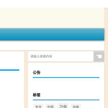
☚
公告
标签
习俗
专业
中国
价格