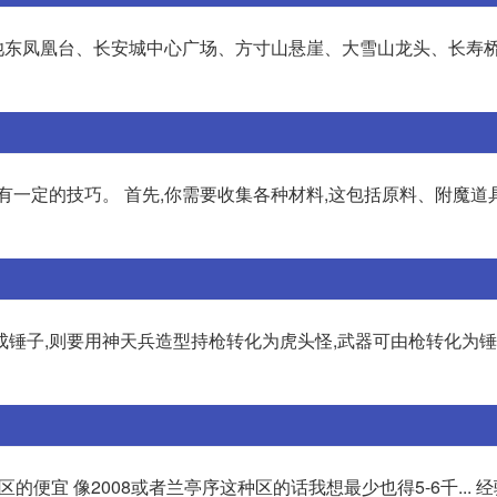
池东凤凰台、长安城中心广场、方寸山悬崖、大雪山龙头、长寿
有一定的技巧。 首先,你需要收集各种材料,这包括原料、附魔道
锤子,则要用神天兵造型持枪转化为虎头怪,武器可由枪转化为锤
便宜 像2008或者兰亭序这种区的话我想最少也得5-6千... 经