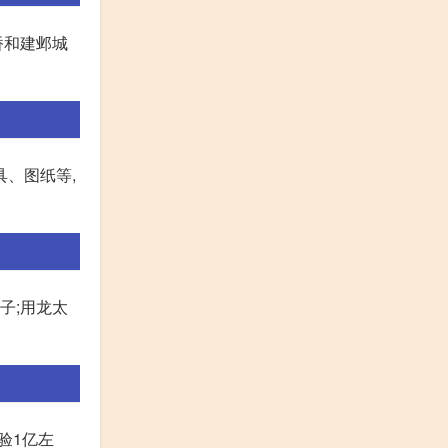
桥和建邺城
具、图纸等,
子;用龙太
验1亿左