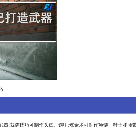
惑
武器;裁缝技巧可制作头盔、铠甲;炼金术可制作项链、鞋子和腰带