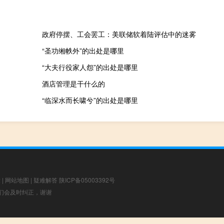
政府停摆、工会罢工：美联储软着陆评估中的迷雾
“圣功缃帙外”的出处是哪里
“大夫行役家人怨”的出处是哪里
酒店管理是干什么的
“临深水而长啸兮”的出处是哪里
章
|
网站地图
|
疑难解答
陕ICP备05003392号
，我们会及时纠正，谢谢