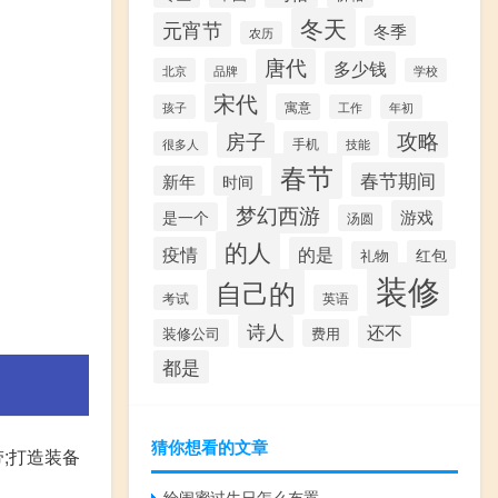
冬天
元宵节
冬季
农历
唐代
多少钱
北京
品牌
学校
宋代
寓意
孩子
工作
年初
攻略
房子
很多人
手机
技能
春节
春节期间
新年
时间
梦幻西游
游戏
是一个
汤圆
的人
疫情
的是
红包
礼物
装修
自己的
考试
英语
诗人
还不
装修公司
费用
都是
猜你想看的文章
;打造装备
给闺蜜过生日怎么布置