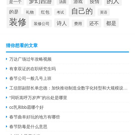
的人
梦幻西游
疫情
游戏
是一个
汤圆
自己的
的是
红包
礼物
考试
英语
装修
诗人
都是
还不
装修公司
费用
猜你想看的文章
万达广场过年攻略视频
有拿双证的在职研究生吗
春节公司一般几号上班
工信部副部长单忠德：加快推动制造业数字化转型和大规模设备更新
“同听嵩呼万岁声”的出处是哪里
cc乳和bb霜哪个好
春节曲阜好玩的地方有哪些
春节防毒是什么意思