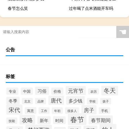
春节怎么笑
过年喝了点米酒能开车吗
☚
公告
标签
冬天
元宵节
习俗
专业
中国
价格
农历
唐代
多少钱
冬季
北京
品牌
学校
孩子
宋代
房子
寓意
工作
年初
很多人
手机
春节
攻略
春节期间
新年
时间
技能