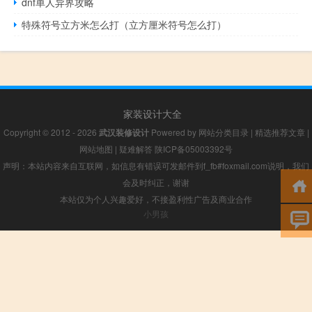
dnf单人异界攻略
特殊符号立方米怎么打（立方厘米符号怎么打）
家装设计大全
Copyright © 2012 - 2026
武汉装修设计
Powered by
网站分类目录
|
精选推荐文章
|
网站地图
|
疑难解答
陕ICP备05003392号
声明：本站内容来自互联网，如信息有错误可发邮件到f_fb#foxmail.com说明，我们
会及时纠正，谢谢
本站仅为个人兴趣爱好，不接盈利性广告及商业合作
小男孩