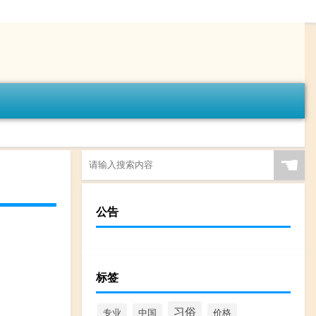
☚
公告
标签
习俗
专业
中国
价格