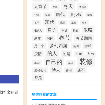
冬天
元宵节
冬季
农历
唐代
多少钱
北京
品牌
学校
宋代
寓意
孩子
工作
年初
攻略
房子
很多人
手机
技能
春节
春节期间
新年
时间
梦幻西游
游戏
是一个
汤圆
的人
疫情
的是
红包
礼物
装修
自己的
考试
英语
诗人
还不
装修公司
费用
都是
寻找符文的过
猜你想看的文章
不锈钢丝的规格有哪些