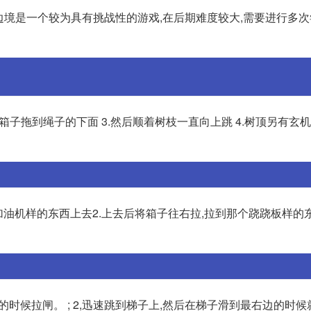
边境是一个较为具有挑战性的游戏,在后期难度较大,需要进行多
的箱子拖到绳子的下面 3.然后顺着树枝一直向上跳 4.树顶另有玄机
加油机样的东西上去2.上去后将箱子往右拉,拉到那个跷跷板样的
的时候拉闸。 ; 2,迅速跳到梯子上,然后在梯子滑到最右边的时