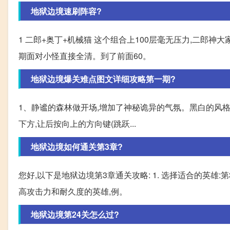
地狱边境速刷阵容?
1 二郎+奥丁+机械猫 这个组合上100层毫无压力,二郎神
期面对小怪直接全清。到了前面60。
地狱边境爆关难点图文详细攻略第一期?
1、静谧的森林做开场,增加了神秘诡异的气氛。黑白的风格让
下方,让后按向上的方向键(跳跃...
地狱边境如何通关第3章?
您好,以下是地狱边境第3章通关攻略: 1. 选择适合的英
高攻击力和耐久度的英雄,例。
地狱边境第24关怎么过?