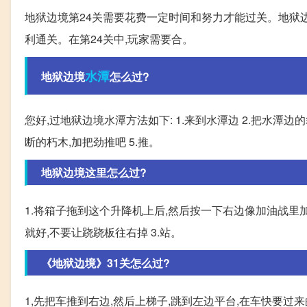
地狱边境第24关需要花费一定时间和努力才能过关。地狱
利通关。在第24关中,玩家需要合。
水潭
地狱边境
怎么过?
您好,过地狱边境水潭方法如下: 1.来到水潭边 2.把水潭边
断的朽木,加把劲推吧 5.推。
地狱边境这里怎么过?
1.将箱子拖到这个升降机上后,然后按一下右边像加油战里
就好,不要让跷跷板往右掉 3.站。
《地狱边境》31关怎么过?
1,先把车推到右边,然后上梯子,跳到左边平台,在车快要过来