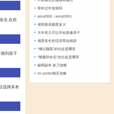
骨科过年放假吗
sonyt300（sonyt300）
攻击,在前
省呗最高额度多少
大年初几可以开始装修房子
感恩首长的话语简短精辟
“继以魏国”的出处是哪里
车推到架子
“慨慵辞欢伯”的出处是哪里
秘闻副本 妖刀攻略
mr porter购买攻略
建议选择具有