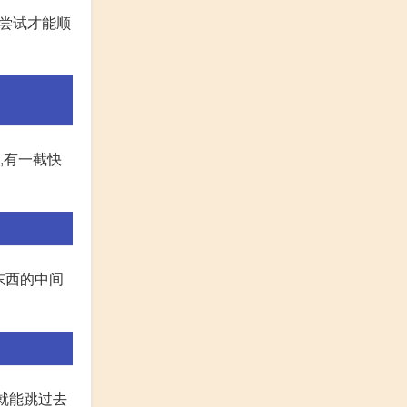
次尝试才能顺
,有一截快
东西的中间
候就能跳过去