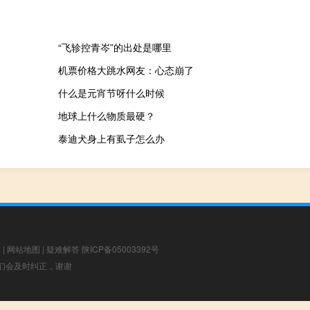
“飞轸控青岑”的出处是哪里
机票价格大跳水网友：心态崩了
什么是元宵节呀什么时候
地球上什么物质最硬？
泰迪犬身上有虱子怎么办
章
|
网站地图
|
疑难解答
陕ICP备05003392号
，我们会及时纠正，谢谢