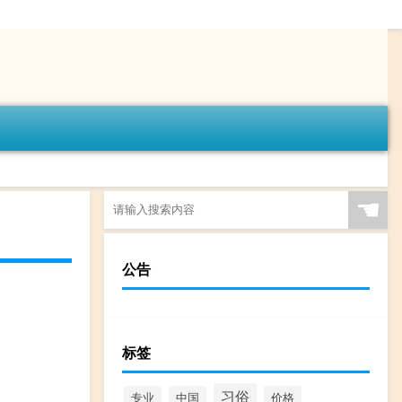
☚
公告
标签
习俗
专业
中国
价格