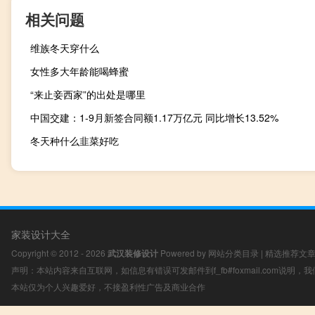
相关问题
维族冬天穿什么
女性多大年龄能喝蜂蜜
“来止妾西家”的出处是哪里
中国交建：1-9月新签合同额1.17万亿元 同比增长13.52%
冬天种什么韭菜好吃
家装设计大全
Copyright © 2012 - 2026
武汉装修设计
Powered by
网站分类目录
|
精选推荐文
声明：本站内容来自互联网，如信息有错误可发邮件到f_fb#foxmail.com说明
本站仅为个人兴趣爱好，不接盈利性广告及商业合作