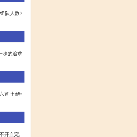
,组队人数≥
一味的追求
六首 七绝•
不开血宠,