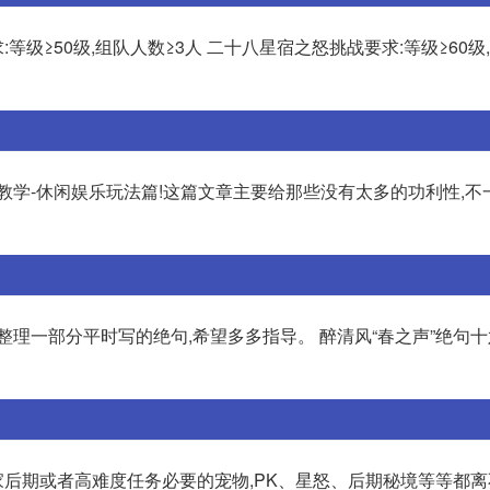
≥50级,组队人数≥3人 二十八星宿之怒挑战要求:等级≥60级
教学-休闲娱乐玩法篇!这篇文章主要给那些没有太多的功利性,不
整理一部分平时写的绝句,希望多多指导。 醉清风“春之声”绝句十
后期或者高难度任务必要的宠物,PK、星怒、后期秘境等等都离