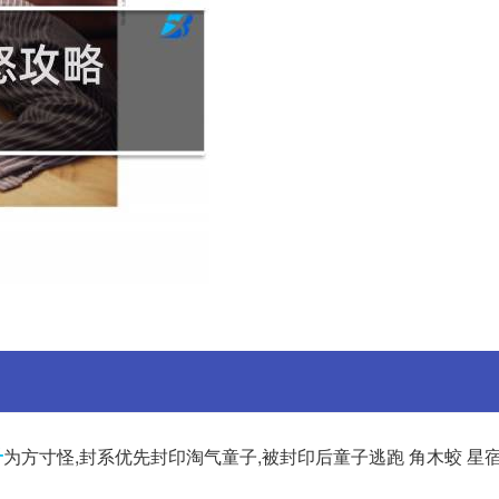
子
为方寸怪,封系优先封印淘气童子,被封印后童子逃跑 角木蛟 星宿