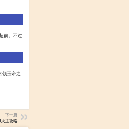
好超前。不过
来;领玉帝之
下一篇
l火主攻略