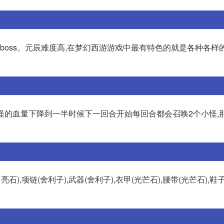
个小boss。元辰难度高,在梦幻西游游戏中最有特色的就是各种各样
主怪的血量下降到一半时候下一回合开始每回合都会召唤2个小怪,
月亮石),项链(舍利子),武器(舍利子),衣甲(光芒石),腰带(光芒石),鞋