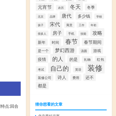
冬天
元宵节
冬季
农历
唐代
多少钱
北京
品牌
学校
宋代
寓意
孩子
工作
年初
攻略
房子
很多人
手机
技能
春节
春节期间
新年
时间
梦幻西游
游戏
是一个
汤圆
的人
疫情
的是
红包
礼物
装修
自己的
考试
英语
诗人
还不
装修公司
费用
都是
猜你想看的文章
特点:回合
北京最好元宵