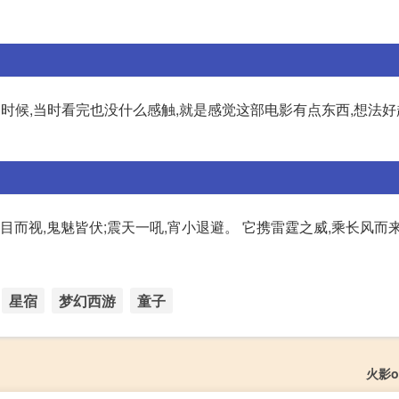
时候,当时看完也没什么感触,就是感觉这部电影有点东西,想法
目而视,鬼魅皆伏;震天一吼,宵小退避。 它携雷霆之威,乘长风而
星宿
梦幻西游
童子
火影o