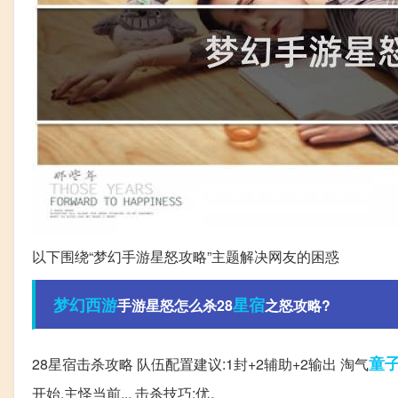
以下围绕“梦幻手游星怒攻略”主题解决网友的困惑
梦幻西游
星宿
手游星怒怎么杀28
之怒攻略?
童
28星宿击杀攻略 队伍配置建议:1封+2辅助+2输出 淘气
开始,主怪当前... 击杀技巧:优。