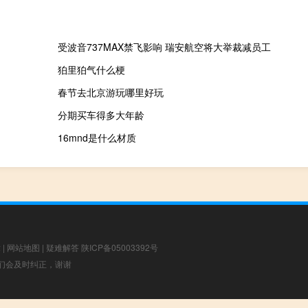
受波音737MAX禁飞影响 瑞安航空将大举裁减员工
狛里狛气什么梗
春节去北京游玩哪里好玩
分期买车得多大年龄
16mnd是什么材质
章
|
网站地图
|
疑难解答
陕ICP备05003392号
，我们会及时纠正，谢谢