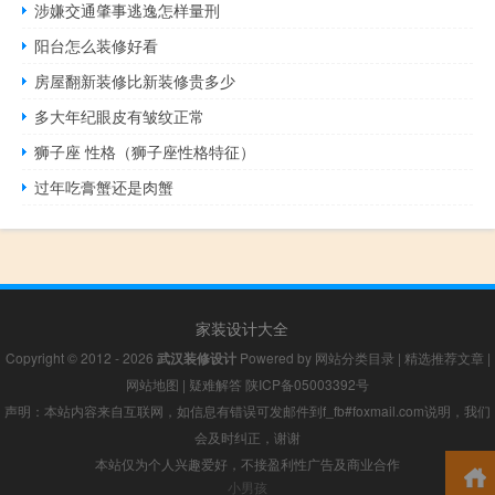
涉嫌交通肇事逃逸怎样量刑
阳台怎么装修好看
房屋翻新装修比新装修贵多少
多大年纪眼皮有皱纹正常
狮子座 性格（狮子座性格特征）
过年吃膏蟹还是肉蟹
家装设计大全
Copyright © 2012 - 2026
武汉装修设计
Powered by
网站分类目录
|
精选推荐文章
|
网站地图
|
疑难解答
陕ICP备05003392号
声明：本站内容来自互联网，如信息有错误可发邮件到f_fb#foxmail.com说明，我们
会及时纠正，谢谢
本站仅为个人兴趣爱好，不接盈利性广告及商业合作
小男孩