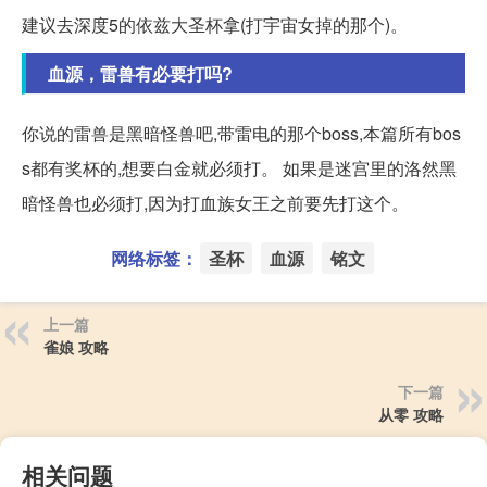
建议去深度5的依兹大圣杯拿(打宇宙女掉的那个)。
血源，雷兽有必要打吗?
你说的雷兽是黑暗怪兽吧,带雷电的那个boss,本篇所有bos
s都有奖杯的,想要白金就必须打。 如果是迷宫里的洛然黑
暗怪兽也必须打,因为打血族女王之前要先打这个。
网络标签：
圣杯
血源
铭文
上一篇
雀娘 攻略
下一篇
从零 攻略
相关问题