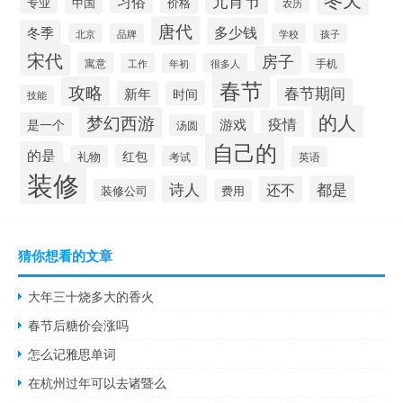
元宵节
习俗
专业
中国
价格
农历
唐代
多少钱
冬季
北京
品牌
学校
孩子
宋代
房子
寓意
工作
年初
很多人
手机
春节
攻略
春节期间
新年
时间
技能
的人
梦幻西游
疫情
游戏
是一个
汤圆
自己的
的是
红包
礼物
考试
英语
装修
诗人
都是
还不
装修公司
费用
猜你想看的文章
大年三十烧多大的香火
春节后糖价会涨吗
怎么记雅思单词
在杭州过年可以去诸暨么