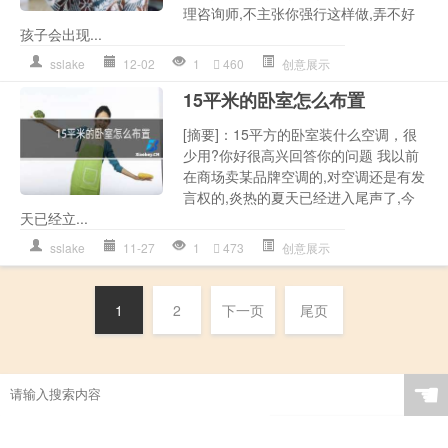
理咨询师,不主张你强行这样做,弄不好
孩子会出现...
sslake
12-02
1
460
创意展示
15平米的卧室怎么布置
[摘要]：15平方的卧室装什么空调，很
少用?你好很高兴回答你的问题 我以前
在商场卖某品牌空调的,对空调还是有发
言权的,炎热的夏天已经进入尾声了,今
天已经立...
sslake
11-27
1
473
创意展示
1
2
下一页
尾页
☚