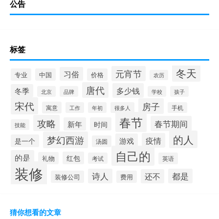
公告
标签
冬天
元宵节
习俗
专业
中国
价格
农历
唐代
多少钱
冬季
北京
品牌
学校
孩子
宋代
房子
寓意
工作
年初
很多人
手机
春节
攻略
春节期间
新年
时间
技能
的人
梦幻西游
疫情
游戏
是一个
汤圆
自己的
的是
红包
礼物
考试
英语
装修
诗人
都是
还不
装修公司
费用
猜你想看的文章