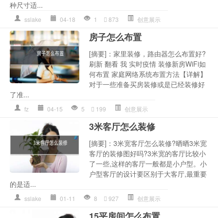
种尺寸适...
sslake
04-18
1
873
创意展示
房子怎么布置
[摘要]：家里装修，路由器怎么布置好?
刷新 翻看 我 实时疫情 装修新房WiFi如
何布置 家庭网络系统布置方法【详解】
对于一些准备买房装修或是已经装修好
了准...
fz
04-15
5
199
创意展示
3米客厅怎么装修
[摘要]：3米宽客厅怎么装修?晒晒3米宽
客厅的装修图好吗?3米宽的客厅比较小
了一些,这样的客厅一般都是小户型。小
户型客厅的设计要区别于大客厅,最重要
的是适...
sslake
01-11
8
927
创意展示
15平房间怎么布置