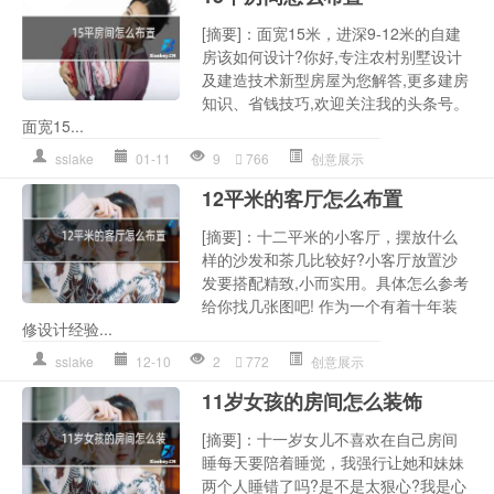
[摘要]：面宽15米，进深9-12米的自建
房该如何设计?你好,专注农村别墅设计
及建造技术新型房屋为您解答,更多建房
知识、省钱技巧,欢迎关注我的头条号。
面宽15...
sslake
01-11
9
766
创意展示
12平米的客厅怎么布置
[摘要]：十二平米的小客厅，摆放什么
样的沙发和茶几比较好?小客厅放置沙
发要搭配精致,小而实用。具体怎么参考
给你找几张图吧! 作为一个有着十年装
修设计经验...
sslake
12-10
2
772
创意展示
11岁女孩的房间怎么装饰
[摘要]：十一岁女儿不喜欢在自己房间
睡每天要陪着睡觉，我强行让她和妹妹
两个人睡错了吗?是不是太狠心?我是心