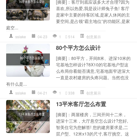
[摘要]：客厅到底应该多大才合理?因为
喜欢,所以热爱,我是设计师兔子鱼! 客厅
是家中主要的待客区域,是家人休闲的主
要空间,是占领“霸主地位”的功能区,是家
庭空...
sslake
04-23
1
514
创意展示
80个平方怎么设计
[摘要]：80平方，开间8米、进深10米的
宅基地怎样设计?8X10的宅基地户型这
么布局你看能否满意,宅基地面窄进深大
一直是农村建房的头疼问题。当然也没
有什么是...
sslake
04-21
1
338
创意展示
13平米客厅怎么布置
[摘要]：两屋楼房，三间开间十二米，
进深十三米，大厅悬空怎么设计?您好,
智美住宅为您解答! 您的建房要求是,二
层户型、12米x13的尺寸,客厅挑空。这