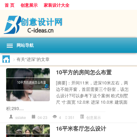
首 页
创意展示
家装设计大全
网站导航
>
有关“进深”的文章
10平方的房间怎么布置
[摘要]：开间11米，进深10米左右，两
边不能开窗，首层需要三个卧室，该怎
么设计?可以参考下这个案例 欧式别墅
尺 寸:面宽 12.0米 进深 10.0米 建筑面
积:293....
sslake
04-23
4
351
创意展示
16平米客厅怎么设计