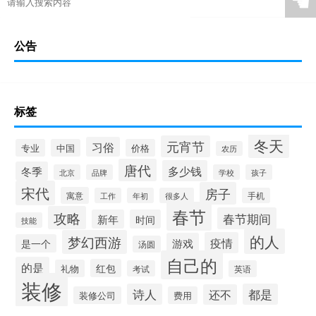
☚
公告
标签
冬天
元宵节
习俗
专业
中国
价格
农历
唐代
多少钱
冬季
北京
品牌
学校
孩子
宋代
房子
寓意
工作
年初
很多人
手机
春节
攻略
春节期间
新年
时间
技能
的人
梦幻西游
疫情
游戏
是一个
汤圆
自己的
的是
红包
礼物
考试
英语
装修
诗人
都是
还不
装修公司
费用