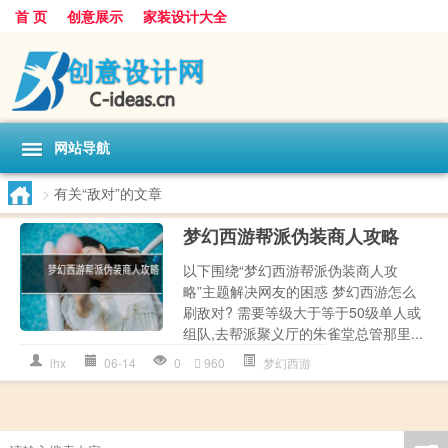
首 页
创意展示
家装设计大全
网站导航
>
有关“敌对”的文章
梦幻西游帮派伪装商人攻略
以下围绕“梦幻西游帮派伪装商人攻
略”主题解决网友的困惑 梦幻西游怎么
刷敌对? 需要等级大于等于50级单人或
组队,去帮派聚义厅的朱雀堂总管那里...
lhx
06-14
0
960
梦幻西游