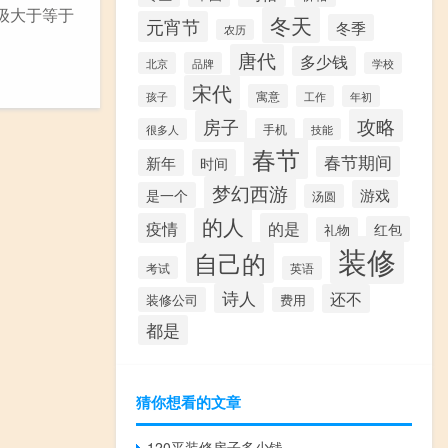
级大于等于
冬天
元宵节
冬季
农历
唐代
多少钱
北京
品牌
学校
宋代
寓意
孩子
工作
年初
攻略
房子
很多人
手机
技能
春节
春节期间
新年
时间
梦幻西游
游戏
是一个
汤圆
的人
疫情
的是
红包
礼物
装修
自己的
考试
英语
诗人
还不
装修公司
费用
都是
猜你想看的文章
120平装修房子多少钱