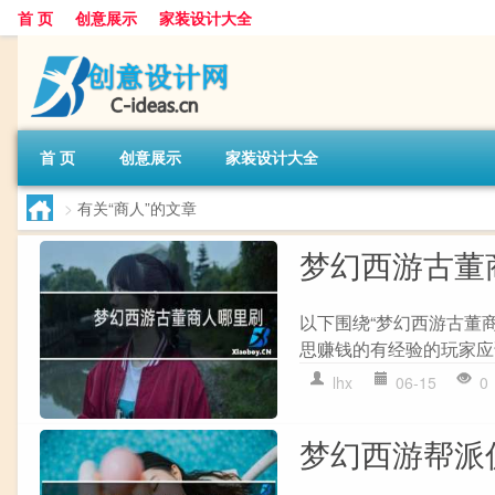
首 页
创意展示
家装设计大全
首 页
创意展示
家装设计大全
>
有关“商人”的文章
梦幻西游古董
以下围绕“梦幻西游古董
思赚钱的有经验的玩家应该大
lhx
06-15
0
梦幻西游帮派