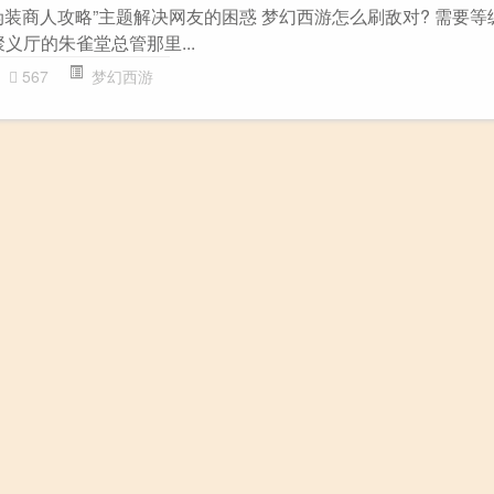
伪装商人攻略”主题解决网友的困惑 梦幻西游怎么刷敌对? 需要等
义厅的朱雀堂总管那里...
567
梦幻西游