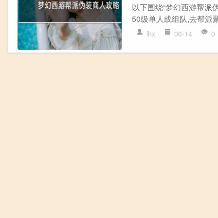
以下围绕“梦幻西游帮派
50级单人或组队,去帮派聚
lhx
06-14
0