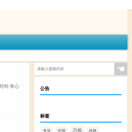
☚
时间 有心
公告
标签
习俗
专业
中国
价格