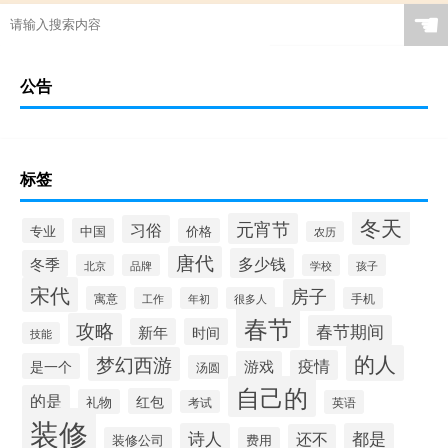
☚
公告
标签
冬天
元宵节
习俗
专业
中国
价格
农历
唐代
多少钱
冬季
北京
品牌
学校
孩子
宋代
房子
寓意
工作
年初
很多人
手机
春节
攻略
春节期间
新年
时间
技能
的人
梦幻西游
疫情
游戏
是一个
汤圆
自己的
的是
红包
礼物
考试
英语
装修
诗人
都是
还不
装修公司
费用