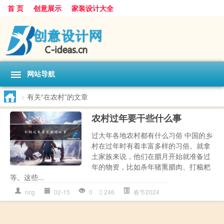
首 页
创意展示
家装设计大全
网站导航
>
有关“在农村”的文章
农村过年要干些什么事
过大年各地农村都有什么习俗 中国的乡
村在过年时有着丰富多样的习俗。就拿
土家族来说，他们在腊月开始就准备过
年的物资，比如杀年猪熏腊肉、打糍粑
等。这些...
ncg
02-15
0
246
春节2024