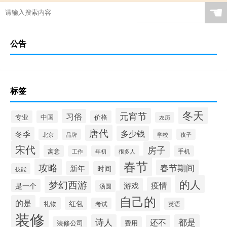
☚
公告
标签
冬天
元宵节
习俗
专业
中国
价格
农历
唐代
多少钱
冬季
北京
品牌
学校
孩子
宋代
房子
寓意
工作
年初
很多人
手机
春节
攻略
春节期间
新年
时间
技能
的人
梦幻西游
疫情
游戏
是一个
汤圆
自己的
的是
红包
礼物
考试
英语
装修
诗人
都是
还不
装修公司
费用