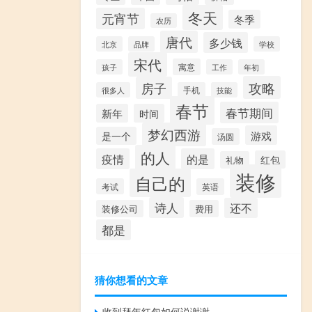
冬天
元宵节
冬季
农历
唐代
多少钱
北京
品牌
学校
宋代
寓意
孩子
工作
年初
攻略
房子
很多人
手机
技能
春节
春节期间
新年
时间
梦幻西游
游戏
是一个
汤圆
的人
疫情
的是
红包
礼物
装修
自己的
考试
英语
诗人
还不
装修公司
费用
都是
猜你想看的文章
收到拜年红包如何说谢谢