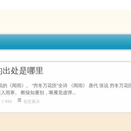
的出处是哪里
说的《闻雨》。 “穷冬万花匝”全诗 《闻雨》 唐代 张说 穷冬万
入雨寒。 断猿知屡别，嘶雁觉虚弹...
890
创意展示