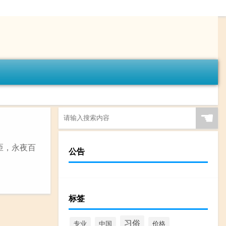
☚
花匝，永夜百
公告
标签
习俗
专业
中国
价格