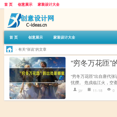
首 页
创意展示
家装设计大全
首 页
创意展示
家装设计大全
>
有关“张说”的文章
“穷冬万花匝”
“穷冬万花匝”出自唐代张
忧攒。 危戍临江火，空斋
jzr
11-18
0