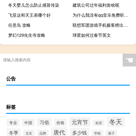
冬天婴儿怎么防止感冒传染
建筑公司过年福利发啥呢
飞亚达和天王表哪个好
为什么我没有qq音乐免费听歌模式
任意岛 攻略
联想军团游戏手机极客榜出现；可能会在本月亮相
梦幻129化生寺攻略
球星如何过春节英文
☚
公告
标签
冬天
元宵节
习俗
专业
中国
价格
农历
唐代
多少钱
冬季
北京
品牌
学校
孩子