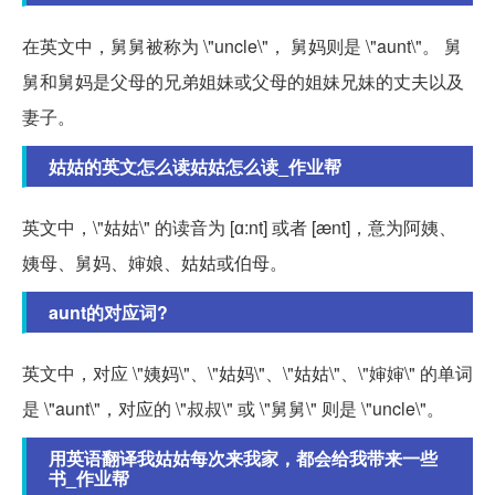
在英文中，舅舅被称为 \"uncle\"， 舅妈则是 \"aunt\"。 舅
舅和舅妈是父母的兄弟姐妹或父母的姐妹兄妹的丈夫以及
妻子。
姑姑的英文怎么读姑姑怎么读_作业帮
英文中，\"姑姑\" 的读音为 [ɑ:nt] 或者 [ænt]，意为阿姨、
姨母、舅妈、婶娘、姑姑或伯母。
aunt的对应词?
英文中，对应 \"姨妈\"、\"姑妈\"、\"姑姑\"、\"婶婶\" 的单词
是 \"aunt\"，对应的 \"叔叔\" 或 \"舅舅\" 则是 \"uncle\"。
用英语翻译我姑姑每次来我家，都会给我带来一些
书_作业帮