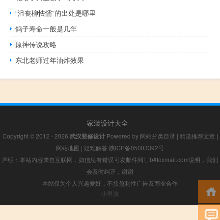
“沮丧柳怯懦”的出处是哪里
鸽子寿命一般是几年
原神传说攻略
东北老师过年油炸效果
家装设计大全
Copyright © 2012 - 2026
武汉装修设计
Powered by
网站分类目录
|
精选推荐文章
|
网站地图
|
疑难解答
陕ICP备05003392号
声明：本站内容来自互联网，如信息有错误可发邮件到f_fb#foxmail.com说明，我们
会及时纠正，谢谢
本站仅为个人兴趣爱好，不接盈利性广告及商业合作
小男孩