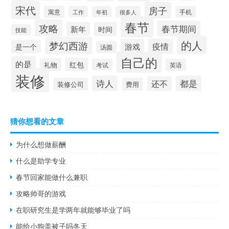
宋代
房子
寓意
工作
年初
很多人
手机
春节
攻略
春节期间
新年
时间
技能
的人
梦幻西游
疫情
游戏
是一个
汤圆
自己的
的是
红包
礼物
考试
英语
装修
诗人
都是
还不
装修公司
费用
猜你想看的文章
为什么想做薪酬
什么是助学专业
春节回家能做什么兼职
攻略帅哥的游戏
在职研究生是学两年就能够毕业了吗
能给小狗盖被子吗冬天