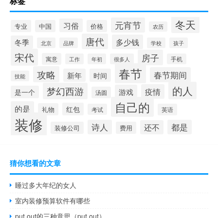
标签
冬天
元宵节
习俗
专业
中国
价格
农历
唐代
多少钱
冬季
北京
品牌
学校
孩子
宋代
房子
寓意
工作
年初
很多人
手机
春节
攻略
春节期间
新年
时间
技能
的人
梦幻西游
疫情
游戏
是一个
汤圆
自己的
的是
红包
礼物
考试
英语
装修
诗人
都是
还不
装修公司
费用
猜你想看的文章
睡过多大年纪的女人
室内装修预算软件有哪些
put out的三种意思（put out）