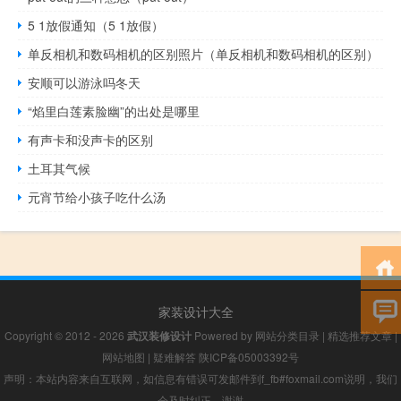
5 1放假通知（5 1放假）
单反相机和数码相机的区别照片（单反相机和数码相机的区别）
安顺可以游泳吗冬天
“焰里白莲素脸幽”的出处是哪里
有声卡和没声卡的区别
土耳其气候
元宵节给小孩子吃什么汤
家装设计大全
Copyright © 2012 - 2026
武汉装修设计
Powered by
网站分类目录
|
精选推荐文章
|
网站地图
|
疑难解答
陕ICP备05003392号
声明：本站内容来自互联网，如信息有错误可发邮件到f_fb#foxmail.com说明，我们
会及时纠正，谢谢