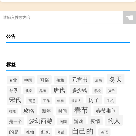
☚
公告
标签
冬天
元宵节
习俗
专业
中国
价格
农历
唐代
多少钱
冬季
北京
品牌
学校
孩子
宋代
房子
寓意
工作
年初
很多人
手机
春节
攻略
春节期间
新年
时间
技能
的人
梦幻西游
疫情
游戏
是一个
汤圆
自己的
的是
红包
礼物
考试
英语