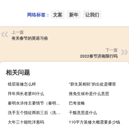
网络标签：
文案
新年
让我们
上一篇
有关春节的英语习俗
下一篇
2022春节济南限行吗
相关问题
错层装修怎么样
“群生莫相轻”的出处是哪里
拜年局长老婆叫什么
推免生候补是什么意思
秦明水浒传主要情节（秦明水浒传）
巴奇攻略
洗手五个指征两前三后（洗手指征两前三后）
干黩意思是什么
大年三十能吃洋葱吗
110平方装修大概需要多少钱